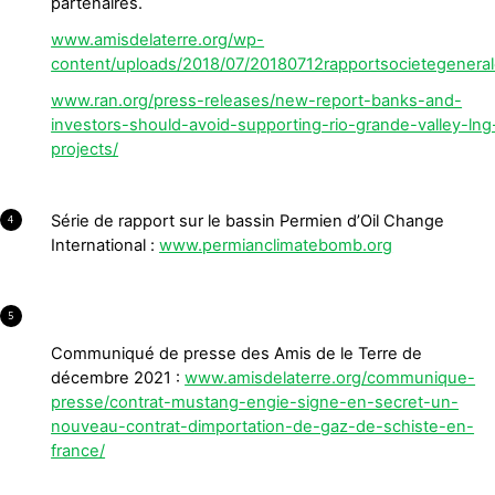
partenaires.
www.amisdelaterre.org/wp-
content/uploads/2018/07/20180712rapportsocietegeneral
www.ran.org/press-releases/new-report-banks-and-
investors-should-avoid-supporting-rio-grande-valley-lng
projects/
Série de rapport sur le bassin Permien d’Oil Change
4
International :
www.permianclimatebomb.org
5
Communiqué de presse des Amis de le Terre de
décembre 2021 :
www.amisdelaterre.org/communique-
presse/contrat-mustang-engie-signe-en-secret-un-
nouveau-contrat-dimportation-de-gaz-de-schiste-en-
france/