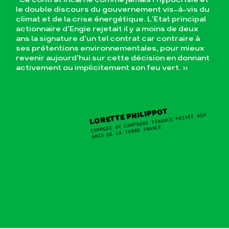
le double discours du gouvernement vis-à-vis du
climat et de la crise énergétique. L’Etat principal
actionnaire d’Engie rejetait il y a moins de deux
ans la signature d’un tel contrat car contraire à
ses prétentions environnementales, pour mieux
revenir aujourd’hui sur cette décision en donnant
activement ou implicitement son feu vert. »
LORETTE PHILIPPOT
CHARGÉE DE CAMPAGNE FINANCE PRIVÉE AUX
AMIS DE LA TERRE FRANCE