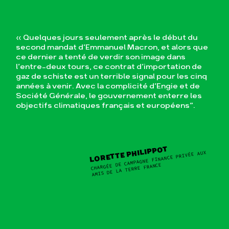
« Quelques jours seulement après le début du
second mandat d’Emmanuel Macron, et alors que
ce dernier a tenté de verdir son image dans
l’entre-deux tours, ce contrat d’importation de
gaz de schiste est un terrible signal pour les cinq
années à venir. Avec la complicité d’Engie et de
Société Générale, le gouvernement enterre les
objectifs climatiques français et européens”.
LORETTE PHILIPPOT
CHARGÉE DE CAMPAGNE FINANCE PRIVÉE AUX
AMIS DE LA TERRE FRANCE