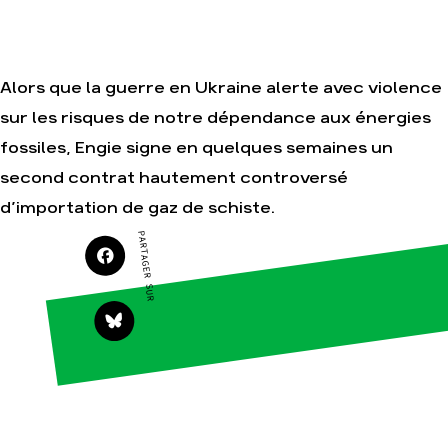
Nos autres
campagnes
Je soutiens les
Amis de la Terre
Alors que la guerre en Ukraine alerte avec violence
sur les risques de notre dépendance aux énergies
fossiles, Engie signe en quelques semaines un
Agir
Nos
thématiques
Faire un don
second contrat hautement controversé
Climat – Énergie
S'engager sur le
d’importation de gaz de schiste.
terrain
Surproduction
PARTAGER SUR
Agir au quotidien
Agriculture
Soutenir les
Finance
campagnes
Multinationales
Transmettre
tout ou partie
Forêts
de son
patrimoine
Télécharger
gratuitement
les guides éco-
citoyens