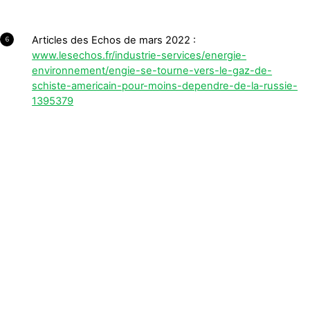
Articles des Echos de mars 2022 :
6
www.lesechos.fr/industrie-services/energie-
environnement/engie-se-tourne-vers-le-gaz-de-
schiste-americain-pour-moins-dependre-de-la-russie-
1395379