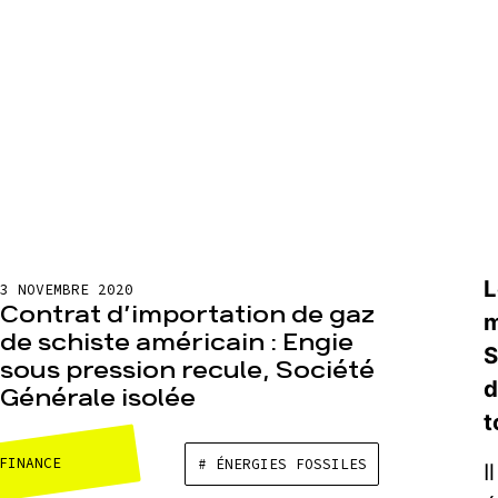
L
3 NOVEMBRE 2020
Contrat d’importation de gaz
m
de schiste américain : Engie
S
sous pression recule, Société
d
Générale isolée
t
FINANCE
# ÉNERGIES FOSSILES
I