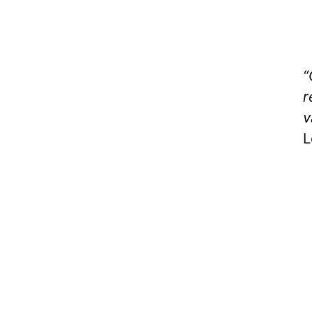
“
r
v
L