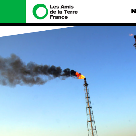
N
Nous connaître
Nos camp
Histoire
Total, rendez-
tribunal
Manifeste
Gaz « naturel »
enfumage
Missions et méthodes
Mode : une te
Valeurs
destructrice
Équipes et
Gaz au Mozambi
fonctionnement
violence TOTAL
Le réseau dans le monde
Nos autres ca
Nos alliés
Je soutiens les Amis de la
Terre