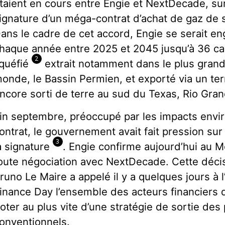
taient en cours entre Engie et NextDecade, sur 
ignature d’un méga-contrat d’achat de gaz de 
ans le cadre de cet accord, Engie se serait e
haque année entre 2025 et 2045 jusqu’à 36 ca
2
iquéfié
extrait notamment dans le plus grand
onde, le Bassin Permien, et exporté via un te
ncore sorti de terre au sud du Texas, Rio Gra
in septembre, préoccupé par les impacts envi
ontrat, le gouvernement avait fait pression sur
3
a signature
. Engie confirme aujourd’hui au
oute négociation avec NextDecade. Cette décis
runo Le Maire a appelé il y a quelques jours à 
inance Day l’ensemble des acteurs financiers d
oter au plus vite d’une stratégie de sortie des
onventionnels.