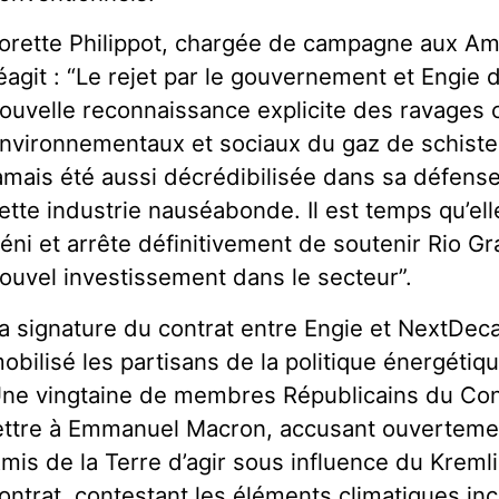
orette Philippot, chargée de campagne aux Ami
éagit : “Le rejet par le gouvernement et Engie 
ouvelle reconnaissance explicite des ravages 
nvironnementaux et sociaux du gaz de schiste.
amais été aussi décrédibilisée dans sa défens
ette industrie nauséabonde. Il est temps qu’ell
éni et arrête définitivement de soutenir Rio
ouvel investissement dans le secteur”.
a signature du contrat entre Engie et NextDec
obilisé les partisans de la politique énergéti
ne vingtaine de membres Républicains du Co
ettre à Emmanuel Macron, accusant ouvertemen
mis de la Terre d’agir sous influence du Kreml
ontrat, contestant les éléments climatiques i