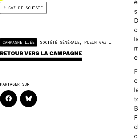
é
# GAZ DE SCHISTE
s
D
c
l
CAMPAGNE LIÉE
SOCIÉTÉ GÉNÉRALE, PLEIN GAZ SUR LES FOSSILES
m
RETOUR VERS LA CAMPAGNE
e
F
c
PARTAGER SUR
l
t
B
F
d
c