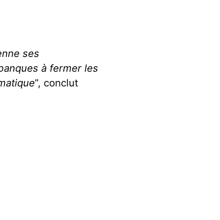
enne ses
 banques à fermer les
imatique
”, conclut