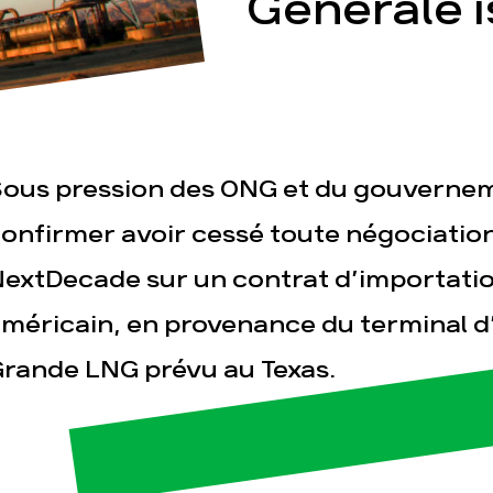
Générale i
ous pression des ONG et du gouvernem
esse
Publications
Con
onfirmer avoir cessé toute négociation
extDecade sur un contrat d’importatio
méricain, en provenance du terminal d
rande LNG prévu au Texas.