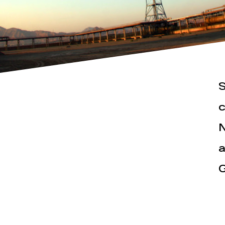
S
Actualités
Espace pr
c
N
a
G