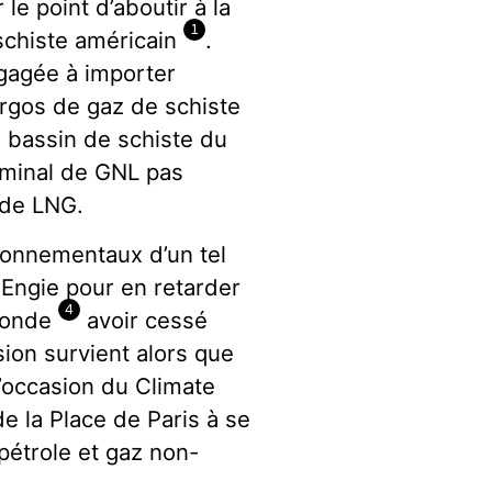
le point d’aboutir à la
1
schiste américain
.
ngagée à importer
rgos de gaz de schiste
 bassin de schiste du
rminal de GNL pas
nde LNG.
ronnementaux d’un tel
 Engie pour en retarder
4
 Monde
avoir cessé
ion survient alors que
l’occasion du Climate
e la Place de Paris à se
 pétrole et gaz non-