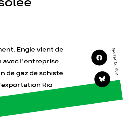
solée
JE M'IMPLIQUE
ent, Engie vient de
PARTAGER SUR
tact
 avec l’entreprise
n de gaz de schiste
’exportation Rio