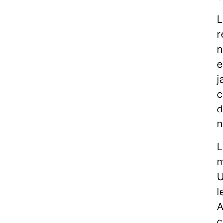
L
r
n
e
j
c
d
n
L
m
U
l
A
c