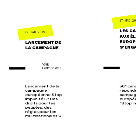
17 MAI 20
LES C
22 JAN 2019
AUX É
EUROP
LANCEMENT DE
S'ENG
LA CAMPAGNE
POUR
APPROFONDIR
Lancement de la
561 can
campagne
réponde
européenne Stop
campa
Impunité ! « Des
europé
droits pour les
“Stop i
peuples, des
règles pour les
multinationales »