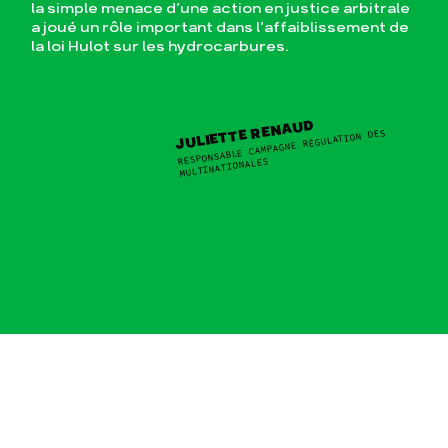
la simple menace d’une action en justice arbitrale
a joué un rôle important dans l’affaiblissement de
la loi Hulot sur les hydrocarbures.
JULIETTE RENAUD
RESPONSABLE CAMPAGNE RÉGULATION DES
MULTINATIONALES