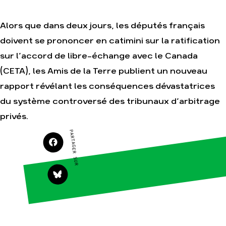
Je soutiens les
Amis de la Terre
Alors que dans deux jours, les députés français
doivent se prononcer en catimini sur la ratification
sur l’accord de libre-échange avec le Canada
Agir
Nos
(CETA), les Amis de la Terre publient un nouveau
thématiques
Faire un don
rapport révélant les conséquences dévastatrices
Climat – Énergie
S'engager sur le
terrain
Surproduction
du système controversé des tribunaux d’arbitrage
Agir au quotidien
Agriculture
privés.
Soutenir les
Finance
PARTAGER SUR
campagnes
Multinationales
Transmettre tout
ou partie de son
Forêts
patrimoine
Télécharger
gratuitement les
guides éco-
citoyens