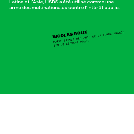
Latine et l’Asie, l’ISDS a été utilisé comme une
arme des multinationales contre l’intérêt public.
NICOLAS ROUX
PORTE-PAROLE DES AMIS DE LA TERRE FRANCE
SUR LE LIBRE-ÉCHANGE