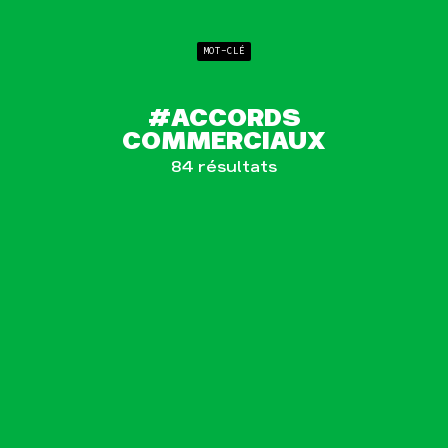
MOT-CLÉ
Agir
Nos
thématiques
Faire un don
#ACCORDS
Climat – Énergie
COMMERCIAUX
S'engager sur le
terrain
Surproduction
84 résultats
Agir au quotidien
Agriculture
Soutenir les
Finance
campagnes
Multinationales
Transmettre tout
ou partie de son
Forêts
patrimoine
Télécharger
gratuitement les
guides éco-citoyens
Actualités
Groupes