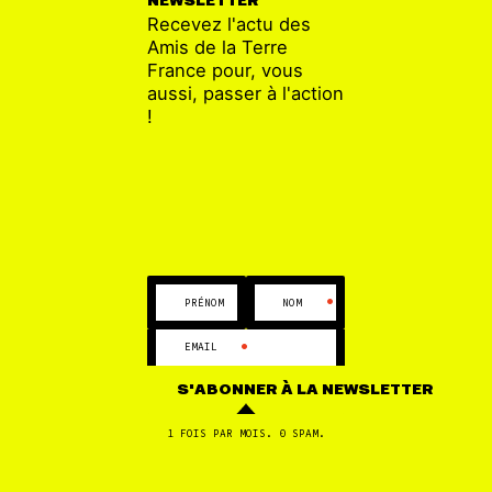
NEWSLETTER
Recevez l'actu des
Amis de la Terre
France pour, vous
AGRICULTURE
aussi, passer à l'action
!
•
•
PRÉNOM
NOM
•
EMAIL
PUBLICATION
26 MAI
S'ABONNER
À LA NEWSLETTER
UE-Mercosur : L’accord au cou
1 FOIS PAR MOIS. 0 SPAM.