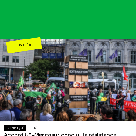
locaux
Espace presse
Publications
Contact
CLIMAT-ÉNERGIE
COMMUNIQUÉ
06 DÉC
Accord UE-Mercosur conclu : la résistance