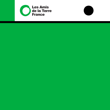
Nous connaître
Nos campagnes
Histoire
Total, rendez-vous
au tribunal
Manifeste
Gaz « naturel », le
grand enfumage
Missions et
méthodes
Mode : une
tendance
Valeurs
destructrice
Équipes et
Gaz au Mozambique,
fonctionnement
la violence TOTAL(e)
Le réseau dans le
Nos autres
monde
campagnes
Nos alliés
Je soutiens les Amis
de la Terre