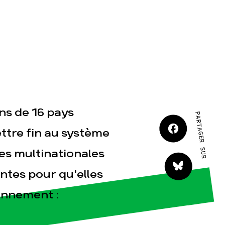
JE M'IMPLIQUE
tact
ns de 16 pays
PARTAGER SUR
ttre fin au système
les multinationales
ntes pour qu'elles
ronnement :