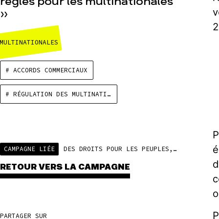
règles pour les multinationales
v
»
2
MULTINATIONALES
# ACCORDS COMMERCIAUX
# RÉGULATION DES MULTINATIONALES
P
é
CAMPAGNE LIÉE
DES DROITS POUR LES PEUPLES, DES RÈGLES POUR LES MULTINATIONALES
d
RETOUR VERS LA CAMPAGNE
c
o
P
PARTAGER SUR