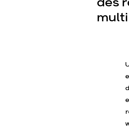
des r
multi
Actualités
Espace pr
U
e
d
e
r
w