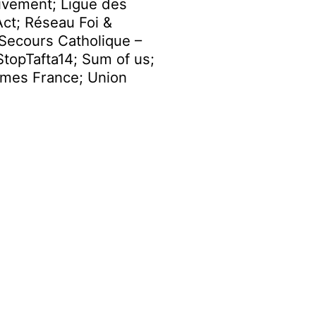
uvement; Ligue des
Act; Réseau Foi &
 Secours Catholique –
topTafta14; Sum of us;
mmes France; Union