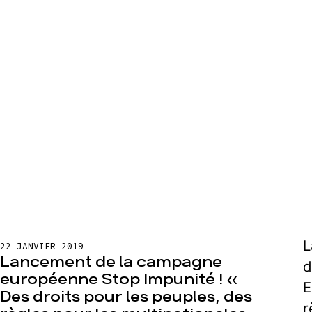
L
22 JANVIER 2019
Lancement de la campagne
d
européenne Stop Impunité ! «
E
Des droits pour les peuples, des
r