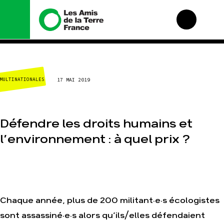
Nous connaître
Nos campagnes
MULTINATIONALES
17 MAI 2019
Histoire
Total, rendez-vous au
tribunal
Manifeste
Gaz « naturel », le
grand enfumage
Missions et méthodes
Défendre les droits humains et
Mode : une tendance
Valeurs
destructrice
l’environnement : à quel prix ?
Équipes et
Gaz au Mozambique, la
fonctionnement
violence TOTAL(e)
Le réseau dans le
Nos autres
monde
campagnes
Nos alliés
Je soutiens les Amis
Chaque année, plus de 200 militant·e·s écologistes
de la Terre
sont assassiné·e·s alors qu’ils/elles défendaient