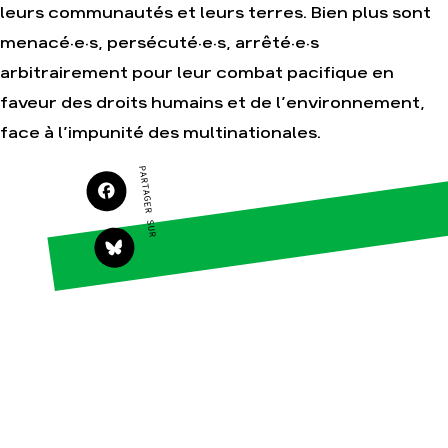
leurs communautés et leurs terres. Bien plus sont
Agir
Nos thématiques
menacé·e·s, persécuté·e·s, arrêté·e·s
Faire un don
Climat – Énergie
arbitrairement pour leur combat pacifique en
S'engager sur le
Surproduction
faveur des droits humains et de l’environnement,
terrain
Agriculture
face à l’impunité des multinationales.
Agir au quotidien
Finance
Soutenir les
PARTAGER SUR
campagnes
Multinationales
Transmettre tout ou
Forêts
partie de son
patrimoine
Télécharger
gratuitement les
guides éco-citoyens
Actualités
Groupes
locaux
Espace presse
Publications