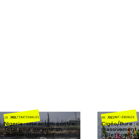
MULTINATIONALES
CLIMAT-ÉNERGIE
10 JUIL
06 JUIL
Nigeria : une action contre
Cigéo/Bure : 
Total pour garantir un
massivement a
désinvestissement
juillet contre