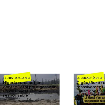
MULTINATIONALES
CLIMAT-ÉNERGIE
10 JUIL
06 JUIL
Nigeria : une action
Cigéo/Bure : 
contre Total pour garantir
massivement a
un désinvestissement
juillet contre
responsable
nucléaire