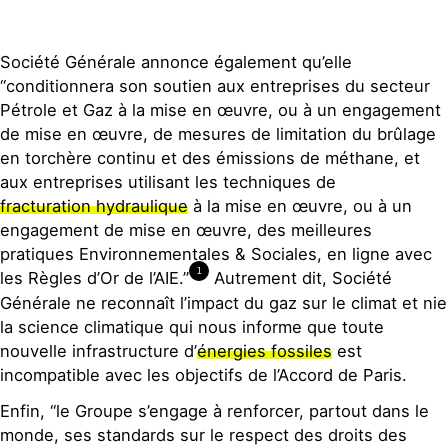
Société Générale ne s’engage que sur
Société Générale annonce également qu’elle
les financements de projets et non sur
“conditionnera son soutien aux entreprises du secteur
les financements aux entreprises
Pétrole et Gaz à la mise en œuvre, ou à un engagement
pourtant cruciaux pour cette indiustrie.
de mise en œuvre, de mesures de limitation du brûlage
Mais l’engagement sur les sables
en torchère continu et des émissions de méthane, et
bitumineux ne couvre que les projets
aux entreprises utilisant les techniques de
de production et non les 3 pipelines
de sables bitumineux prévus outre-
fracturation hydraulique
à la mise en œuvre, ou à un
Atalntique: Keystone XL de
engagement de mise en œuvre, des meilleures
TransCanada, qui a été relancé par
pratiques Environnementales & Sociales, en ligne avec
l’administration Trump une semaine
1
les Règles d’Or de l’AIE.”
Autrement dit, Société
après son arrivée au pouvoir, le Line 3
Générale ne reconnaît l’impact du gaz sur le climat et nie
d’Enbridge, et le TransMountain de
la science climatique qui nous informe que toute
Kinder Morgan.
nouvelle infrastructure d’
énergies fossiles
est
L’analyse des infrastructures
existantes par rapport à la production
incompatible avec les objectifs de l’Accord de Paris.
actuelle démontre que la construction
Enfin, “le Groupe s’engage à renforcer, partout dans le
de ces pipelines conduirait à une
monde, ses standards sur le respect des droits des
augmentation de la production de