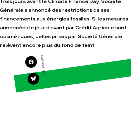
Trois jours avant le Climate Finance Day, Société
Générale a annoncé des restrictions de ses
Agir
Nos thématiques
financements aux énergies fossiles. Si les mesures
Faire un don
Climat – Énergie
annoncées le jour d'avant par Crédit Agricole sont
S'engager sur le
Surproduction
terrain
cosmétiques, celles prises par Société Générale
Agriculture
Agir au quotidien
relèvent encore plus du fond de teint.
Finance
Soutenir les
campagnes
Multinationales
PARTAGER SUR
Transmettre tout ou
Forêts
partie de son
patrimoine
Télécharger
gratuitement les
guides éco-citoyens
Actualités
Groupes
locaux
Espace presse