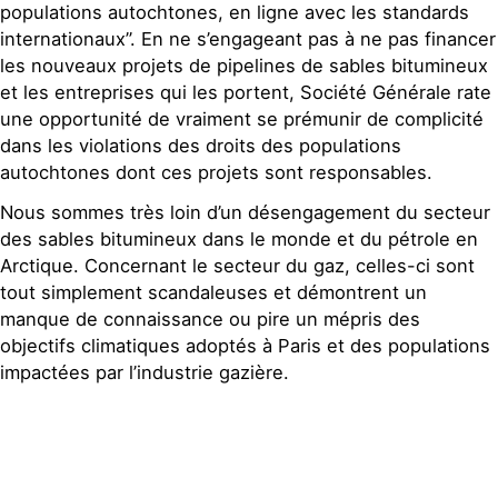
sables bitumineux en Alberta.
populations autochtones, en ligne avec les standards
Concernant l’Arctique, l’exploration et
internationaux”. En ne s’engageant pas à ne pas financer
l’exploitation en Arctique ne sont pas
les nouveaux projets de pipelines de sables bitumineux
financés par des financements de
et les entreprises qui les portent, Société Générale rate
projets mais par des soutiens
une opportunité de vraiment se prémunir de complicité
financiers aux entreprises.
dans les violations des droits des populations
autochtones dont ces projets sont responsables.
Nous sommes très loin d’un désengagement du secteur
des sables bitumineux dans le monde et du pétrole en
Arctique. Concernant le secteur du gaz, celles-ci sont
tout simplement scandaleuses et démontrent un
manque de connaissance ou pire un mépris des
objectifs climatiques adoptés à Paris et des populations
impactées par l’industrie gazière.