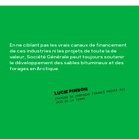
En ne ciblant pas les vrais canaux de financement
de ces industries ni les projets de toute la de
valeur, Société Générale peut toujours soutenir
le développement des sables bitumineux et des
forages en Arctique.
LUCIE PINSON
CHARGÉE DE CAMPAGNE FINANCE PRIVÉE AUX
AMIS DE LA TERRE