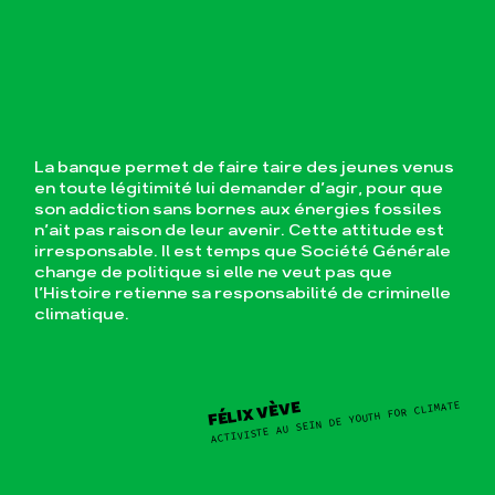
La banque permet de faire taire des jeunes venus
en toute légitimité lui demander d’agir, pour que
son addiction sans bornes aux énergies fossiles
n’ait pas raison de leur avenir. Cette attitude est
irresponsable. Il est temps que Société Générale
change de politique si elle ne veut pas que
l’Histoire retienne sa responsabilité de criminelle
climatique.
ACTIVISTE AU SEIN DE YOUTH FOR CLIMATE
FÉLIX VÈVE