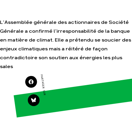
Je soutiens les
Amis de la Terre
L’Assemblée générale des actionnaires de Société
Générale a confirmé l’irresponsabilité de la banque
Agir
Nos
en matière de climat. Elle a prétendu se soucier des
thématiques
Faire un don
enjeux climatiques mais a réitéré de façon
Climat – Énergie
S'engager sur le
terrain
contradictoire son soutien aux énergies les plus
Surproduction
Agir au quotidien
Agriculture
sales
Soutenir les
Finance
PARTAGER SUR
campagnes
Multinationales
Transmettre tout
ou partie de son
Forêts
patrimoine
Télécharger
gratuitement les
guides éco-
citoyens