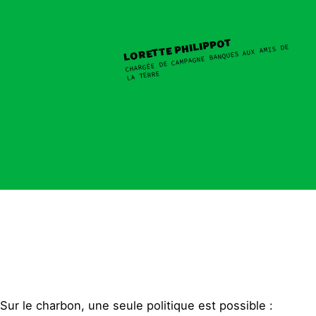
LORETTE PHILIPPOT
CHARGÉE DE CAMPAGNE BANQUES AUX AMIS DE
LA TERRE
Sur le charbon, une seule politique est possible :