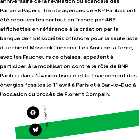
anniversaire de la révélation du scandale des
Agir
Nos thématiques
Panama Papers, trente agences de BNP Paribas ont
Faire un don
Climat – Énergie
été recouvertes partout en France par 468
S'engager sur le
Surproduction
affichettes en référence à la création par la
terrain
Agriculture
banque de 468 sociétés offshore pour la seule liste
Agir au quotidien
Finance
du cabinet Mossack Fonseca. Les Amis de la Terre,
Soutenir les
campagnes
Multinationales
avec les Faucheurs de chaises, appellent à
Transmettre tout ou
Forêts
partie de son
participer à la mobilisation contre le rôle de BNP
patrimoine
Paribas dans l'évasion fiscale et le financement des
Télécharger
gratuitement les
énergies fossiles le 11 avril à Paris et à Bar-le-Duc à
guides éco-citoyens
l'occasion du procès de Florent Compain.
PARTAGER SUR
Actualités
Groupes locaux
Espace presse
Publications