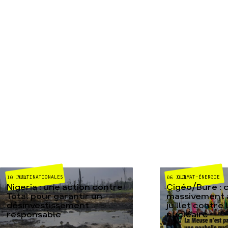
MULTINATIONALES
CLIMAT-ÉNERGIE
10 JUIL
06 JUIL
Nigeria : une action contre
Cigéo/Bure : 
Total pour garantir un
massivement a
désinvestissement
juillet contre
responsable
nucléaire