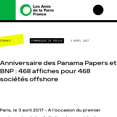
Nous connaître
Nos campagnes
FINANCE
COMMUNIQUÉ DE PRESSE
3 AVRIL 2017
Histoire
Total, rendez-vous au
tribunal
Manifeste
Gaz « naturel », le
grand enfumage
Missions et méthodes
Anniversaire des Panama Papers et
Mode : une tendance
Valeurs
destructrice
BNP : 468 affiches pour 468
Équipes et
Gaz au Mozambique, la
fonctionnement
sociétés offshore
violence TOTAL(e)
Le réseau dans le
Nos autres campagnes
monde
Nos alliés
Je soutiens les Amis de
la Terre
Paris, le 3 avril 2017 - A l'occasion du premier