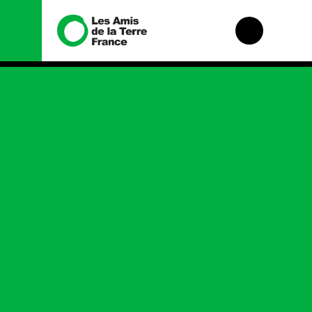
Nous connaître
Nos
campagnes
Histoire
Total, rendez-vous
Manifeste
au tribunal
Missions et
Gaz « naturel », le
méthodes
grand enfumage
Valeurs
Mode : une
tendance
Équipes et
destructrice
fonctionnement
Gaz au
Le réseau dans le
Mozambique, la
monde
violence TOTAL(e)
Nos alliés
Nos autres
campagnes
Je soutiens les
Amis de la Terre