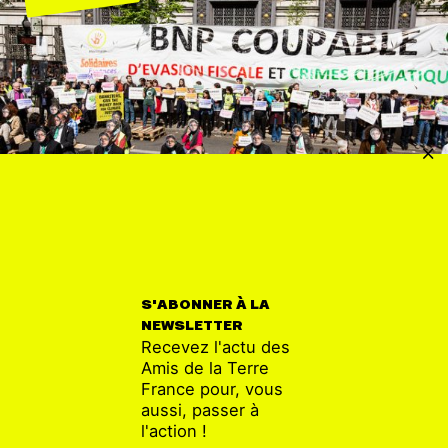
COMMUNIQUÉ
06 JUIN
Un Faucheur de chaises condamné pour avoir
dénoncé l’évasion fiscale : c’est BNP qu’il faut
S'ABONNER À LA
juger !
NEWSLETTER
Recevez l'actu des
Amis de la Terre
France pour, vous
aussi, passer à
l'action !
FINANCE