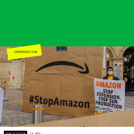
Actualités
Groupes
locaux
Espace presse
Publications
Contact
SURPRODUCTION
PUBLICATION
23 NOV