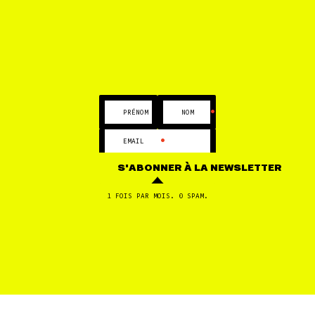
•
•
PRÉNOM
NOM
•
EMAIL
S'ABONNER
À LA NEWSLETTER
COMMUNIQUÉ
11 AVR
1 FOIS PAR MOIS. 0 SPAM.
Procès : le bras de fer continue entre les
Faucheurs de chaises et BNP Paribas
CHANGER DE MOT-CLÉ
1
2
3
4