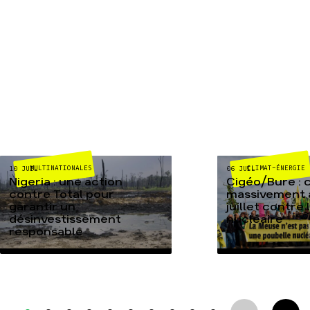
MULTINATIONALES
CLIMAT-ÉNERGIE
10 JUIL
06 JUIL
Nigeria : une action
Cigéo/Bure : 
contre Total pour
massivement a
garantir un
juillet contre
désinvestissement
nucléaire
responsable