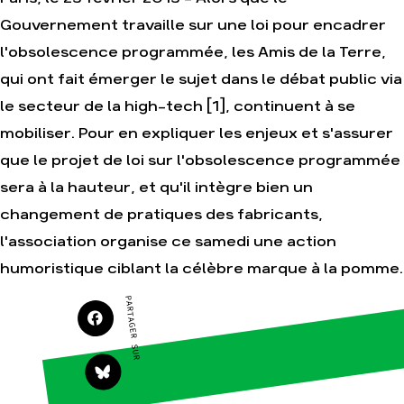
Gouvernement travaille sur une loi pour encadrer
l'obsolescence programmée, les Amis de la Terre,
Agir
Nos
qui ont fait émerger le sujet dans le débat public via
thématiques
Faire un don
le secteur de la high-tech [1], continuent à se
Climat – Énergie
S'engager sur le
terrain
mobiliser. Pour en expliquer les enjeux et s'assurer
Surproduction
Agir au quotidien
que le projet de loi sur l'obsolescence programmée
Agriculture
Soutenir les
Finance
sera à la hauteur, et qu'il intègre bien un
campagnes
Multinationales
changement de pratiques des fabricants,
Transmettre tout ou
partie de son
Forêts
l'association organise ce samedi une action
patrimoine
humoristique ciblant la célèbre marque à la pomme.
Télécharger
gratuitement les
guides éco-citoyens
PARTAGER SUR
Actualités
Groupes
locaux