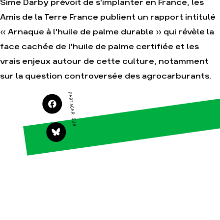
Sime Darby prévoit de s'implanter en France, les
Amis de la Terre France publient un rapport intitulé
Agir
Nos thématiques
« Arnaque à l'huile de palme durable » qui révèle la
Faire un don
Climat – Énergie
face cachée de l'huile de palme certifiée et les
S'engager sur le
Surproduction
terrain
vrais enjeux autour de cette culture, notamment
Agriculture
Agir au quotidien
sur la question controversée des agrocarburants.
Finance
Soutenir les
campagnes
Multinationales
PARTAGER SUR
Transmettre tout ou
Forêts
partie de son
patrimoine
Télécharger
gratuitement les
guides éco-citoyens
Actualités
Groupes
locaux
Espace presse