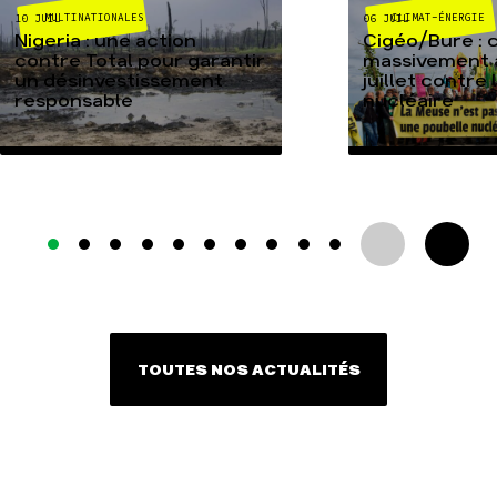
MULTINATIONALES
CLIMAT-ÉNERGIE
10 JUIL
06 JUIL
Nigeria : une action
Cigéo/Bure : 
contre Total pour garantir
massivement a
un désinvestissement
juillet contre
responsable
nucléaire
TOUTES NOS ACTUALITÉS