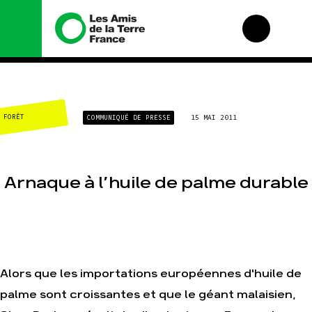
Nous connaître
Nos campagnes
FORÊT
COMMUNIQUÉ DE PRESSE
15 MAI 2011
Histoire
Total, rendez-vous
au tribunal
Manifeste
Gaz « naturel », le
grand enfumage
Missions et méthodes
Arnaque à l’huile de palme durable
Mode : une tendance
Valeurs
destructrice
Équipes et
Gaz au Mozambique,
fonctionnement
la violence TOTAL(e)
Le réseau dans le
Nos autres
monde
campagnes
Nos alliés
Alors que les importations européennes d'huile de
Je soutiens les Amis
de la Terre
palme sont croissantes et que le géant malaisien,