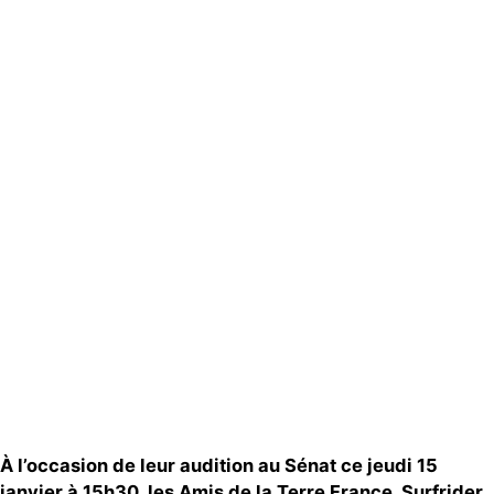
Actualités
Groupes
locaux
Espace
presse
Publications
Contact
À l’occasion de leur audition au Sénat ce jeudi 15
janvier à 15h30, les Amis de la Terre France, Surfrider