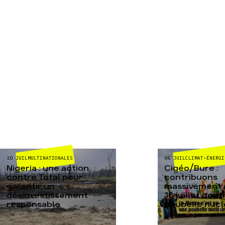
MULTINATIONALES
CLIMAT-ÉNERGI
10 JUIL
06 JUIL
Nigeria : une action
Cigéo/Bure :
contre Total pour
contribuons
garantir un
massivement a
désinvestissement
16 juillet cont
responsable
poubelle nucl