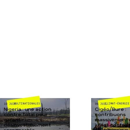
MULTINATIONALES
CLIMAT-ÉNERGIE
10 JUIL
06 JUIL
Nigeria : une action
Cigéo/Bure :
contre Total pour
contribuons
garantir un
massivement a
désinvestissement
juillet contre