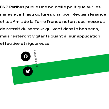
Je soutiens les
Amis de la Terre
BNP Paribas publie une nouvelle politique sur les
mines et infrastructures charbon. Reclaim Finance
et les Amis de la Terre France notent des mesures
Agir
Nos
de retrait du secteur qui vont dans le bon sens,
thématiques
Faire un don
mais resteront vigilants quant à leur application
Climat – Énergie
S'engager sur le
effective et rigoureuse.
terrain
Surproduction
Agir au quotidien
PARTAGER SUR
Agriculture
Soutenir les
Finance
campagnes
Multinationales
Transmettre tout
ou partie de son
Forêts
patrimoine
Télécharger
gratuitement les
guides éco-
citoyens