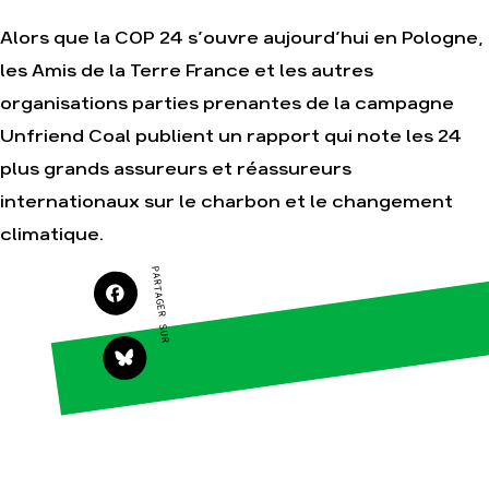
Alors que la COP 24 s’ouvre aujourd’hui en Pologne,
les Amis de la Terre France et les autres
Agir
Nos
organisations parties prenantes de la campagne
thématiques
Faire un don
Unfriend Coal publient un rapport qui note les 24
Climat – Énergie
S'engager sur le
terrain
Surproduction
plus grands assureurs et réassureurs
Agir au quotidien
Agriculture
internationaux sur le charbon et le changement
Soutenir les
Finance
climatique.
campagnes
Multinationales
Transmettre tout
PARTAGER SUR
ou partie de son
Forêts
patrimoine
Télécharger
gratuitement les
guides éco-citoyens
Actualités
Groupes