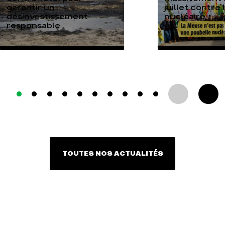
garantir un
juillet contre
désinvestissement
nucléaire
responsable
TOUTES NOS ACTUALITÉS