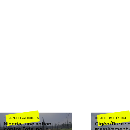
MULTINATIONALES
CLIMAT-ÉNERGIE
10 JUIL
06 JUIL
Nigeria : une action
Cigéo/Bure : 
contre Total pour
massivement a