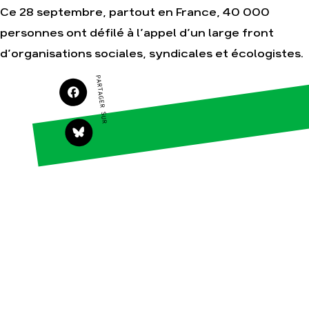
Ce 28 septembre, partout en France, 40 000
personnes ont défilé à l’appel d’un large front
Agir
Nos
d’organisations sociales, syndicales et écologistes.
thématiques
Faire un don
Climat – Énergie
PARTAGER SUR
S'engager sur le
terrain
Surproduction
Agir au quotidien
Agriculture
Soutenir les
Finance
campagnes
Multinationales
Transmettre tout ou
partie de son
Forêts
patrimoine
Télécharger
gratuitement les
guides éco-citoyens
Actualités
Groupes
locaux
Espace presse