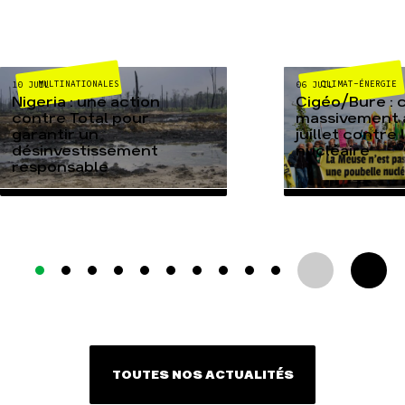
MULTINATIONALES
CLIMAT-ÉNERGIE
10 JUIL
06 JUIL
Nigeria : une action
Cigéo/Bure : 
contre Total pour
massivement a
garantir un
juillet contre
désinvestissement
nucléaire
responsable
TOUTES NOS ACTUALITÉS