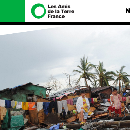
N
Nous connaître
Nos camp
Histoire
Total, rendez-
tribunal
Manifeste
Gaz « naturel »
enfumage
Missions et méthodes
Mode : une te
Valeurs
destructrice
Équipes et
Gaz au Mozambi
fonctionnement
violence TOTAL
Le réseau dans le monde
Nos autres ca
Nos alliés
Je soutiens les Amis de la
Terre