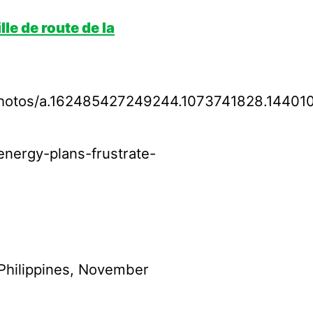
le de route de la
/photos/a.162485427249244.1073741828.1440
energy-plans-frustrate-
 Philippines, November