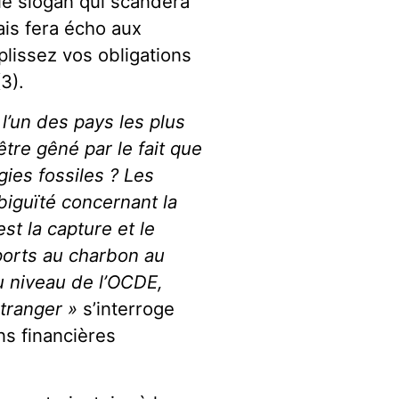
le slogan qui scandera
ais fera écho aux
lissez vos obligations
3).
l’un des pays les plus
tre gêné par le fait que
ies fossiles ? Les
iguïté concernant la
t la capture et le
ports au charbon au
u niveau de l’OCDE,
étranger »
s’interroge
ns financières