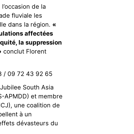
 l’occasion de la
de fluviale les
lle dans la région.
«
ulations affectées
quité, la suppression
»
conclut Florent
3 / 09 72 43 92 65
u Jubilee South Asia
(JS-APMDD) et membre
CJ), une coalition de
pellent à un
ffets dévasteurs du