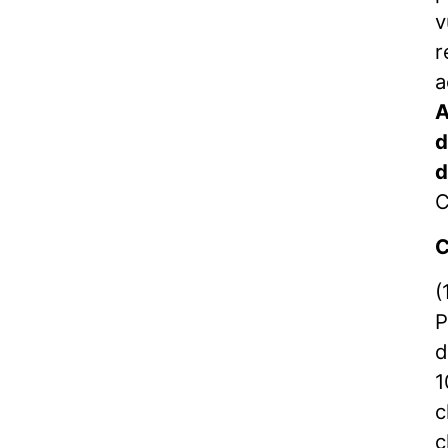
v
r
a
A
d
d
C
C
(
P
d
1
c
c