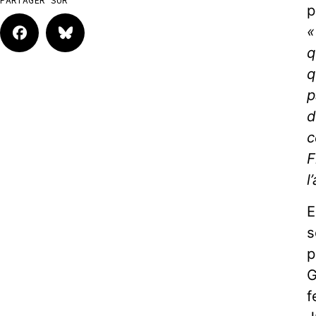
PARTAGER SUR
p
«
q
q
p
d
c
F
l
E
s
p
G
f