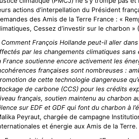
ustice climatique (PMCJ) ne s’y trompe pas et 
eurs actions d’interpellation du Président franç
emandes des Amis de la Terre France : « Remp
limatiques, Cessez d’investir sur le charbon » (
 Comment François Hollande peut-il aller dans 
ffectés par les changements climatiques sans ê
a France soutienne encore activement les énerg
ncohérences françaises sont nombreuses : amb
romotion de cette technologie dangereuse qu’es
tockage de carbone (CCS) pour les crédits ex
iveau français, soutien maintenu au charbon a
ilence sur EDF et GDF qui font du charbon à l’
alika Peyraut, chargée de campagne Institutio
nternationales et énergie aux Amis de la Terre.