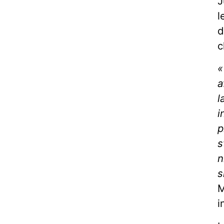
J
l
d
c
«
a
l
i
p
s
n
s
M
i