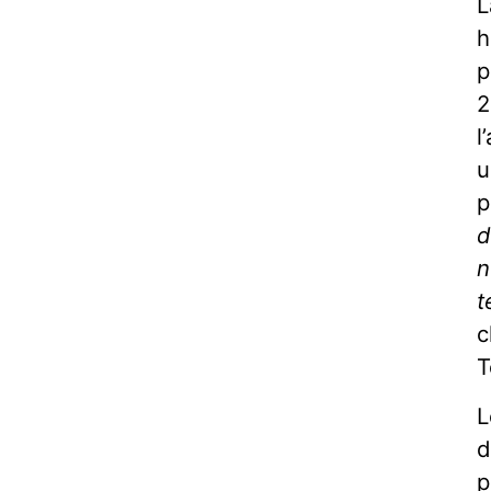
L
h
p
2
l
u
p
d
n
t
c
T
L
d
p