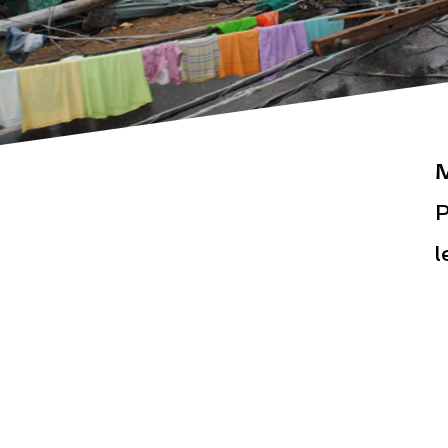
M
Actualités
Espace pr
P
l