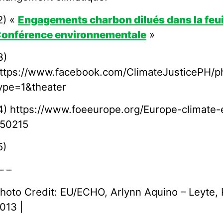
2) «
Engagements charbon dilués dans la feuil
onférence environnementale
»
3)
ttps://www.facebook.com/ClimateJusticePH
ype=1&theater
4) https://www.foeeurope.org/Europe-climate-
50215
5)
 –
hoto Credit: EU/ECHO, Arlynn Aquino – Leyte,
013 |