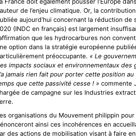
a France doit également pousser l’Europe dans 
auteur de l’enjeu climatique. Or, la contributi
ubliée aujourd’hui concernant la réduction de
020 (INDC en français) est largement insuffisan
’affirmation que les hydrocarbures non convent
ne option dans la stratégie européenne publiée
articulièrement préoccupante.
« Le gouverneme
es impacts sociaux et environnementaux des ga
’a jamais rien fait pour porter cette position au
emps que cette passivité cesse ! »
commente J
hargée de campagne sur les Industries extract
erre.
es organisations du Mouvement philippin pour l
énonceront ainsi ces incohérences en accueilla
ar des actions de mobilisation visant à faire e