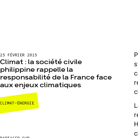
P
25 FÉVRIER 2015
Climat : la société civile
s
philippine rappelle la
c
responsabilité de la France face
r
aux enjeux climatiques
c
CLIMAT-ÉNERGIE
L
r
H
c