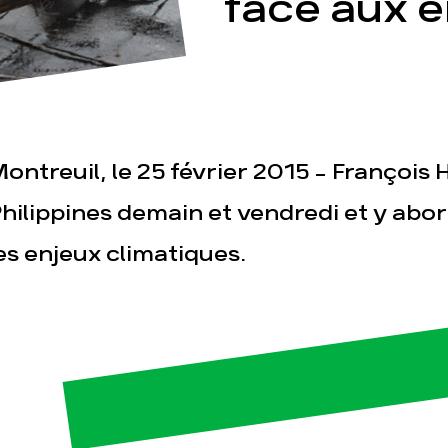
face aux e
ontreuil, le 25 février 2015 - François 
esse
Publications
Con
hilippines demain et vendredi et y a
es enjeux climatiques.