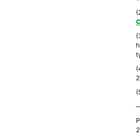
(
C
(
h
t
(
2
(
—
P
2