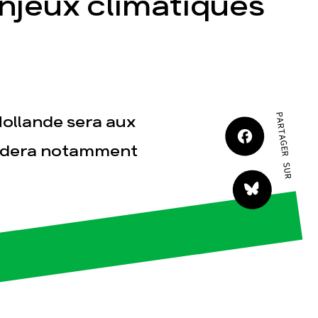
njeux climatiques
JE M'IMPLIQUE
PARTAGER SUR
Hollande sera aux
tact
bordera notamment