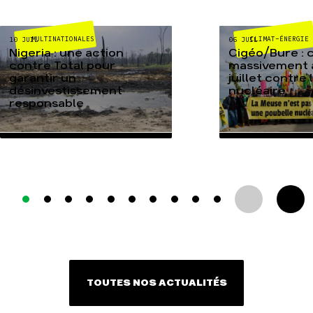
MULTINATIONALES
CLIMAT-ÉNERGIE
10 JUIL
06 JUIL
Nigeria : une action
Cigéo/Bure : 
contre Total pour
massivement a
garantir un
juillet contre
désinvestissement
nucléaire
responsable
TOUTES NOS ACTUALITÉS