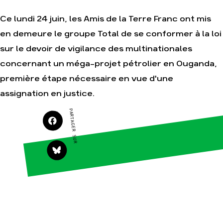
Ce lundi 24 juin, les Amis de la Terre Franc ont mis
en demeure le groupe Total de se conformer à la loi
Agir
Nos
sur le devoir de vigilance des multinationales
thématiques
Faire un don
Climat – Énergie
concernant un méga-projet pétrolier en Ouganda,
S'engager sur le
terrain
Surproduction
première étape nécessaire en vue d'une
Agir au quotidien
Agriculture
assignation en justice.
Soutenir les
Finance
campagnes
PARTAGER SUR
Multinationales
Transmettre tout
ou partie de son
Forêts
patrimoine
Télécharger
gratuitement les
guides éco-citoyens
Actualités
Groupes