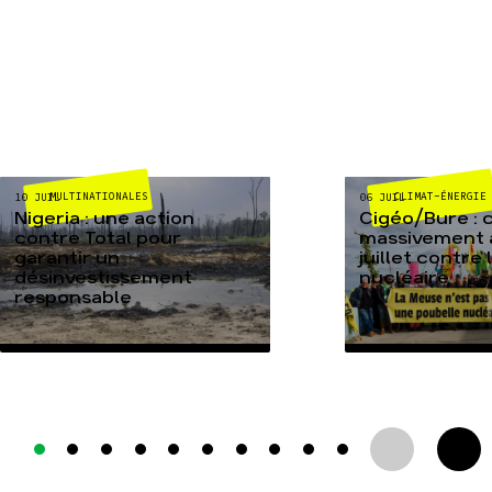
MULTINATIONALES
CLIMAT-ÉNERGIE
10 JUIL
06 JUIL
Nigeria : une action
Cigéo/Bure : 
contre Total pour
massivement a
garantir un
juillet contre
désinvestissement
nucléaire
responsable