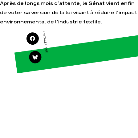
Après de longs mois d’attente, le Sénat vient enfin
de voter sa version de la loi visant à réduire l’impact
environnemental de l’industrie textile.
Agir
Nos
thématiques
PARTAGER SUR
Faire un don
Climat – Énergie
S'engager sur le
terrain
Surproduction
Agir au quotidien
Agriculture
Soutenir les
Finance
campagnes
Multinationales
Transmettre tout
ou partie de son
Forêts
patrimoine
Télécharger
gratuitement les
guides éco-
citoyens
Actualités