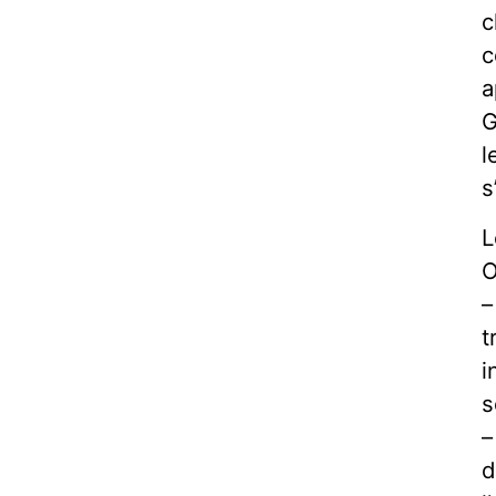
c
c
a
G
l
s
L
O
–
t
i
s
–
d