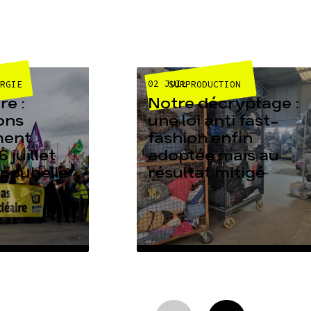
02 JUIL
ERGIE
SURPRODUCTION
e :
Notre décryptage :
ons
une loi anti fast-
ment
fashion enfin
6 juillet
adoptée mais au
 poubelle
résultat mitigé