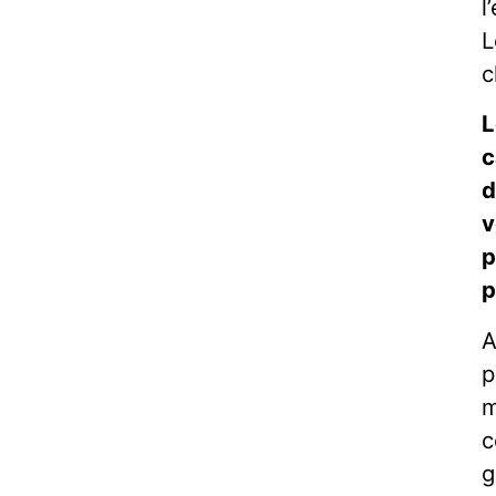
l
L
c
L
c
d
v
p
p
A
p
m
c
g