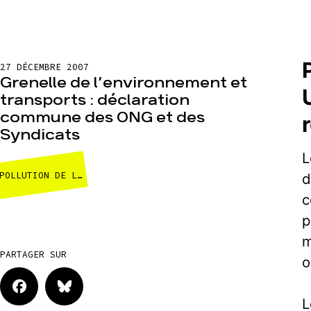
27 DÉCEMBRE 2007
Grenelle de l’environnement et
transports : déclaration
commune des ONG et des
Syndicats
L
POLLUTION DE L'AIR ET TRANSPORTS
d
c
p
m
PARTAGER SUR
o
L