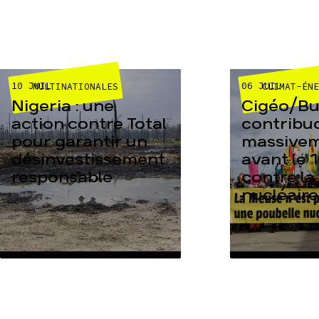
10 JUIL
06 JUIL
MULTINATIONALES
CLIMAT-ÉN
Nigeria : une
Cigéo/Bur
action contre Total
contribu
pour garantir un
massive
désinvestissement
avant le 1
responsable
contre la
nucléaire