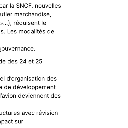
par la SNCF, nouvelles
outier marchandise,
»…), réduisent le
ns. Les modalités de
 gouvernance.
nde des 24 et 25
el d’organisation des
ique de développement
 l’avion deviennent des
uctures avec révision
mpact sur