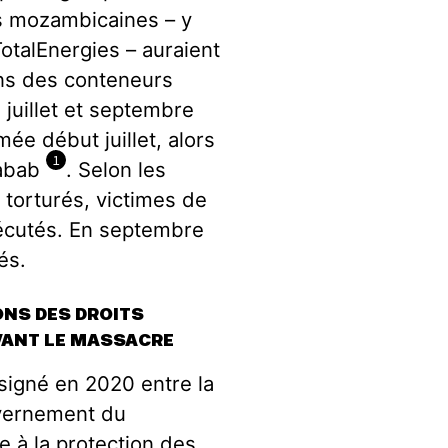
es mozambicaines – y
talEnergies – auraient
ans des conteneurs
e juillet et septembre
mée début juillet, alors
1
habab
. Selon les
 torturés, victimes de
xécutés. En septembre
rés.
ONS DES DROITS
VANT LE MASSACRE
signé en 2020 entre la
uvernement du
 à la protection des