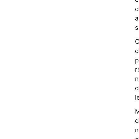
d
a
s
C
d
p
r
n
d
l
M
d
n