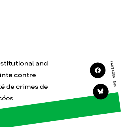
JE M'IMPLIQUE
tact
stitutional and
PARTAGER SUR
inte contre
té de crimes de
cées.