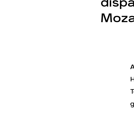
dispa
Moz
Actualités
Espace pr
A
H
T
g