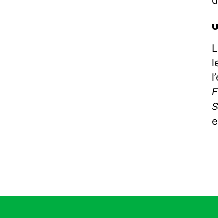
d
U
L
l
l
F
S
e