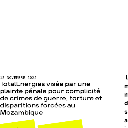
L
18 NOVEMBRE 2025
TotalEnergies visée par une
m
plainte pénale pour complicité
m
de crimes de guerre, torture et
d
disparitions forcées au
s
Mozambique
a