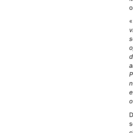
o
v
s
o
d
a
P
n
e
o
D
s
c