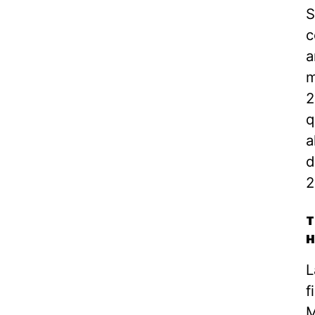
S
c
a
m
2
q
a
d
2
T
H
L
f
M