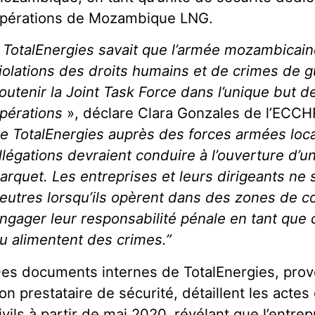
pérations de Mozambique LNG.
«
TotalEnergies savait que l’armée mozambicain
iolations des droits humains et de crimes de 
outenir la Joint Task Force dans l’unique but 
pérations
», déclare Clara Gonzales de l’ECCH
e TotalEnergies auprès des forces armées local
llégations devraient conduire à l’ouverture d’u
arquet. Les entreprises et leurs dirigeants ne
eutres lorsqu’ils opèrent dans des zones de con
ngager leur responsabilité pénale en tant que co
u alimentent des crimes.”
es documents internes de TotalEnergies, pro
on prestataire de sécurité, détaillent les acte
ivils à partir de mai 2020, révélant que l’entrep