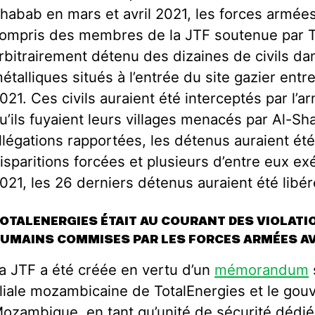
habab
en mars et avril 2021, les forces armé
ompris des membres de la JTF soutenue par To
rbitrairement détenu des dizaines de civils d
étalliques situés à l’entrée du site gazier entr
021. Ces civils auraient été interceptés par l’ar
u’ils fuyaient leurs villages menacés par Al-S
llégations rapportées, les détenus auraient été
isparitions forcées et plusieurs d’entre eux e
021, les 26 derniers détenus auraient été libé
OTALENERGIES ÉTAIT AU COURANT DES VIOLATI
UMAINS COMMISES PAR LES FORCES ARMÉES A
a JTF a été créée en vertu d’un
mémorandum
iliale mozambicaine de TotalEnergies et le go
ozambique, en tant qu’unité de sécurité dédiée