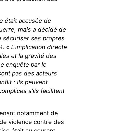
e était accusée de
guerre, mais a décidé de
de sécuriser ses propres
R. «
L’implication directe
es et la gravité des
ne enquête par le
 sont pas des acteurs
flit : ils peuvent
mplices s’ils facilitent
venant notamment de
s de violence contre des
rise était au courant