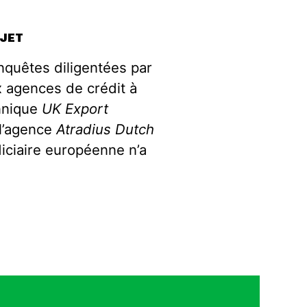
OJET
nquêtes diligentées par
x agences de crédit à
nnique
UK Export
 l’agence
Atradius Dutch
iciaire européenne n’a