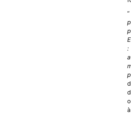
“
p
p
E
:
a
m
p
d
d
o
à