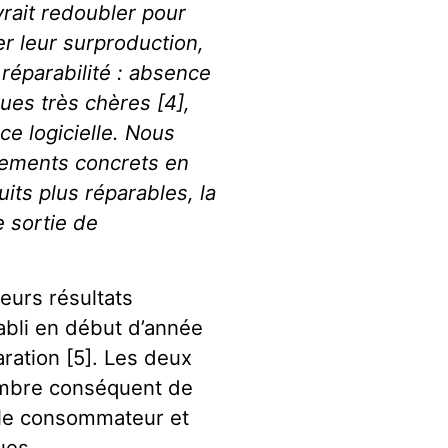
evrait redoubler pour
er leur surproduction,
réparabilité : absence
es très chères [4],
ce logicielle. Nous
gements concrets en
its plus réparables, la
e sortie de
leurs résultats
abli en début d’année
aration [5]. Les deux
ombre conséquent de
 le consommateur et
ues.