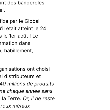
yant des banderoles
e”.
ixé par le Global
l était atteint le 24
 le 1er août ! Le
ommation dans
n, habillement,
anisations ont choisi
el distributeurs et
“4
0 millions de produits
anne chaque année sans
la Terre.
Or, il ne reste
breux métaux