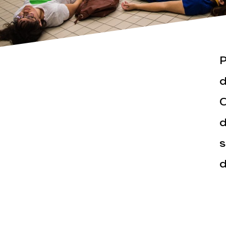
P
d
C
Actualités
Espace pr
d
s
d