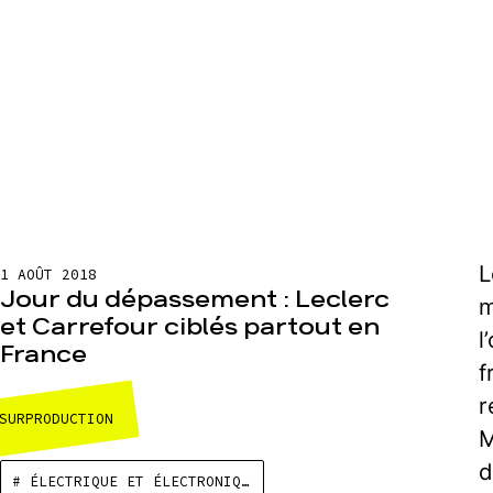
L
1 AOÛT 2018
Jour du dépassement : Leclerc
m
et Carrefour ciblés partout en
l
France
f
r
SURPRODUCTION
M
d
# ÉLECTRIQUE ET ÉLECTRONIQUE