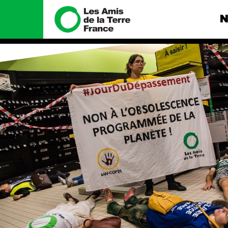
N
Nous connaître
Nos camp
Histoire
Total, rendez-
tribunal
Manifeste
Gaz « naturel »
enfumage
Missions et méthodes
Mode : une te
Valeurs
destructrice
Équipes et
Gaz au Mozambi
fonctionnement
violence TOTAL
Le réseau dans le monde
Nos autres ca
Nos alliés
Je soutiens les Amis de la
Terre