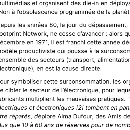
ultimédias et organisent des die-in en déplo
Non à l’obsolescence programmée de la planèt
epuis les années 80, le jour du dépassement, f
ootprint Network, ne cesse d’avancer : alors qu’i
écembre en 1971, il est franchi cette année dès
odèle productiviste qui pousse à la surcons
’ensemble des secteurs (transport, alimentatio
lectronique), en est la cause directe.
our symboliser cette surconsommation, les org
e cibler le secteur de l’électronique, pour lequ
abricants multiplient les mauvaises pratiques. 
lectriques et électroniques [2] tombent en p
tre réparés, d
éplore Alma Dufour, des Amis de 
lus que 10 à 60 ans de réserves pour de nom