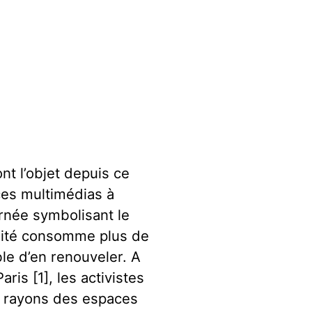
nt l’objet depuis ce
ces multimédias à
rnée symbolisant le
nité consomme plus de
ble d’en renouveler. A
is [1], les activistes
s rayons des espaces