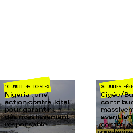
10 JUIL
06 JUIL
MULTINATIONALES
CLIMAT-ÉN
Nigeria : une
Cigéo/Bur
action contre Total
contribu
pour garantir un
massive
désinvestissement
avant le 1
responsable
contre la
nucléaire