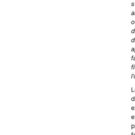
s
a
o
d
d
a
f
f
l
L
d
e
e
p
f