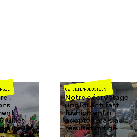
02 JUIL
ERGIE
SURPRODUCTION
e :
Notre décryptage :
ons
une loi anti fast-
ment
fashion enfin
6 juillet
adoptée mais au
 poubelle
résultat mitigé