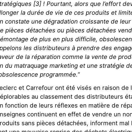
tratégiques [3] ! Pourtant, alors que l’effort d
llonger la durée de vie de ces produits et limit
n constate une dégradation croissante de leur 
e pièces détachées ou pièces détachées vendu
émontage de plus en plus difficile, obsolescen
ppelons les distributeurs à prendre des enga
aveur de la réparation comme la vente de produ
in du matraquage marketing et une stratégie d
’obsolescence programmée.
”
eclerc et Carrefour ont été visés en raison de 
éplorables au classement des distributeurs ét
n fonction de leurs réflexes en matière de rép
nseignes continuent en effet de vendre un n
roduits sans pièces détachées, informent mal
ont une mauvaise reprise des déchets électriq