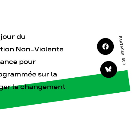
JE M'IMPLIQUE
“jour du
PARTAGER SUR
ction Non-Violente
rance pour
tact
rogrammée sur la
iger le changement