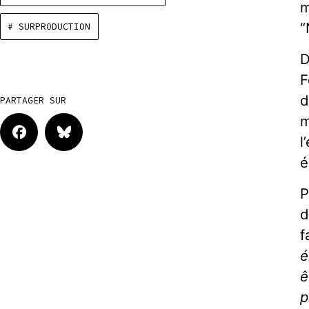
m
“
# SURPRODUCTION
D
F
d
PARTAGER SUR
m
l
é
P
d
f
é
ê
p