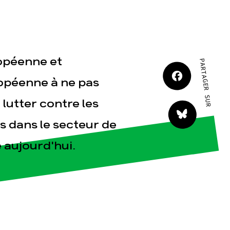
JE M'IMPLIQUE
ropéenne et
PARTAGER SUR
opéenne à ne pas
 lutter contre les
tact
s dans le secteur de
 aujourd'hui.