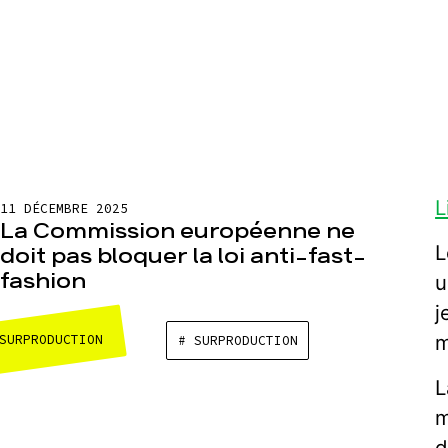
L
11 DÉCEMBRE 2025
La Commission européenne ne
L
doit pas bloquer la loi anti-fast-
fashion
u
j
m
SURPRODUCTION
# SURPRODUCTION
L
m
d