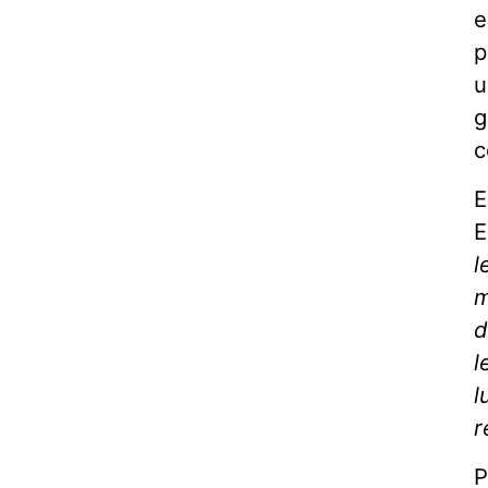
e
p
u
g
c
E
E
l
m
d
l
l
r
P