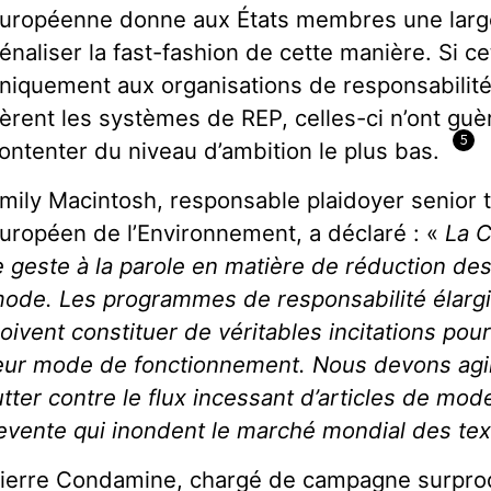
uropéenne donne aux États membres une large
énaliser la fast-fashion de cette manière. Si ce
niquement aux organisations de responsabilit
èrent les systèmes de REP, celles-ci n’ont guèr
5
ontenter du niveau d’ambition le plus bas.
mily Macintosh, responsable plaidoyer senior t
uropéen de l’Environnement, a déclaré : «
La C
e geste à la parole en matière de réduction de
ode. Les programmes de responsabilité élarg
oivent constituer de véritables incitations po
eur mode de fonctionnement. Nous devons agi
utter contre le flux incessant d’articles de mo
evente qui inondent le marché mondial des text
ierre Condamine, chargé de campagne surpro