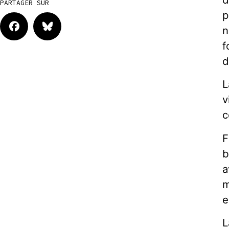
PARTAGER SUR
p
n
f
d
L
v
c
F
b
a
m
e
L