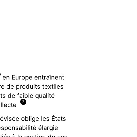
en Europe entraînent
 de produits textiles
s de faible qualité
2
ollecte
évisée oblige les États
ponsabilité élargie
liés à la gestion de ces