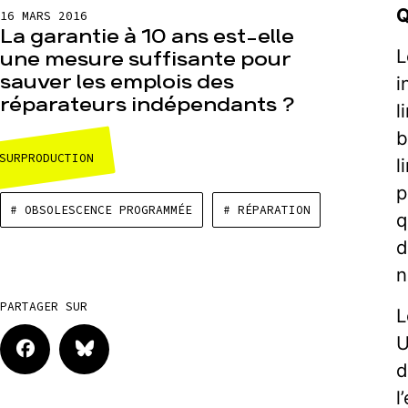
Q
16 MARS 2016
La garantie à 10 ans est-elle
L
une mesure suffisante pour
sauver les emplois des
i
réparateurs indépendants ?
l
b
SURPRODUCTION
l
p
# OBSOLESCENCE PROGRAMMÉE
# RÉPARATION
q
d
n
PARTAGER SUR
L
U
d
l