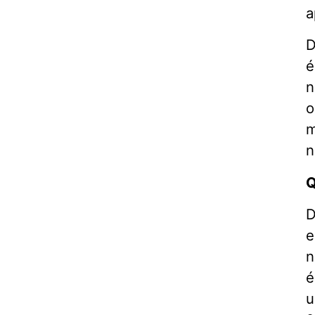
a
D
é
n
o
m
n
Q
D
e
n
é
u