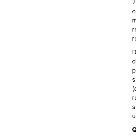
2
o
m
r
r
D
d
p
s
(
r
s
u
Q