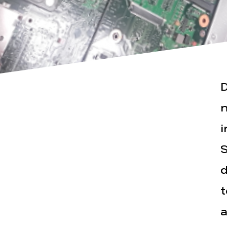
D
Actualités
Espace pr
n
i
S
d
t
a