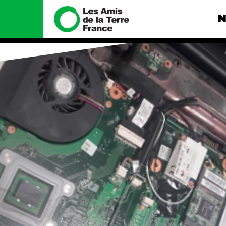
N
Nous connaître
Nos camp
Histoire
Total, rendez-
tribunal
Manifeste
Gaz « naturel »
enfumage
Missions et méthodes
Mode : une te
Valeurs
destructrice
Équipes et
Gaz au Mozambi
fonctionnement
violence TOTAL
Le réseau dans le monde
Nos autres ca
Nos alliés
Je soutiens les Amis de la
Terre