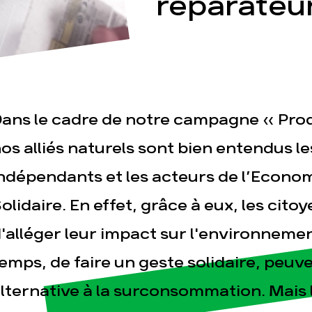
réparateu
ans le cadre de notre campagne « Produ
esse
Publications
Con
os alliés naturels sont bien entendus l
ndépendants et les acteurs de l’Econom
olidaire. En effet, grâce à eux, les cit
'alléger leur impact sur l'environnem
emps, de faire un geste solidaire, peuv
lternative à la surconsommation. Mais l