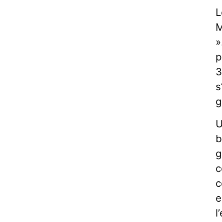
L
M
»
p
3
s
g
U
b
g
c
c
e
l