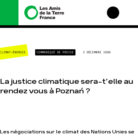
Nous connaître
Nos campagnes
CLIMAT-ÉNERGIE
COMMUNIQUÉ DE PRESSE
3 DÉCEMBRE 2008
Histoire
Total, rendez-vous
au tribunal
Manifeste
Gaz « naturel », le
grand enfumage
Missions et
méthodes
La justice climatique sera-t’elle au
Mode : une tendance
destructrice
Valeurs
rendez vous à Poznań ?
Gaz au Mozambique,
Équipes et
la violence TOTAL(e)
fonctionnement
Nos autres
Le réseau dans le
campagnes
monde
Nos alliés
Je soutiens les Amis
Les négociations sur le climat des Nations Unies se
de la Terre