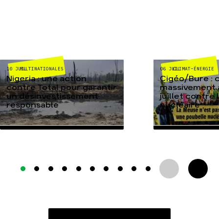
MULTINATIONALES
CLIMAT-ÉNERGIE
10 JUIL
06 JUIL
Nigeria : une action
Cigéo/Bure : 
contre Total pour garantir
massivement a
un désinvestissement
juillet contre
responsable
nucléaire