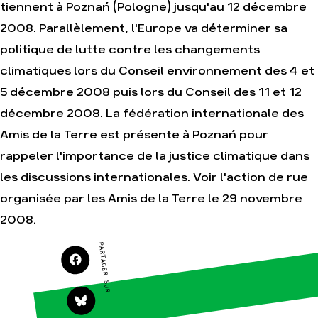
tiennent à Poznań (Pologne) jusqu'au 12 décembre
2008. Parallèlement, l'Europe va déterminer sa
Agir
Nos
politique de lutte contre les changements
thématiques
Faire un don
climatiques lors du Conseil environnement des 4 et
Climat – Énergie
S'engager sur le
5 décembre 2008 puis lors du Conseil des 11 et 12
terrain
Surproduction
décembre 2008. La fédération internationale des
Agir au quotidien
Agriculture
Amis de la Terre est présente à Poznań pour
Soutenir les
Finance
campagnes
rappeler l'importance de la justice climatique dans
Multinationales
Transmettre tout ou
partie de son
les discussions internationales. Voir l'action de rue
Forêts
patrimoine
organisée par les Amis de la Terre le 29 novembre
Télécharger
gratuitement les
2008.
guides éco-citoyens
PARTAGER SUR
Actualités
Groupes
locaux
Espace presse