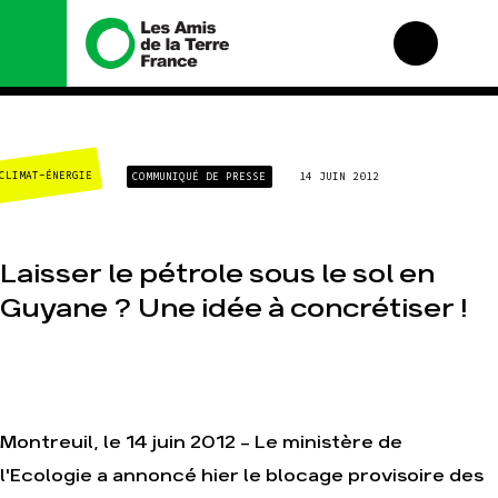
Nous connaître
Nos campagnes
CLIMAT-ÉNERGIE
COMMUNIQUÉ DE PRESSE
14 JUIN 2012
Histoire
Total, rendez-vous au
tribunal
Manifeste
Gaz « naturel », le
grand enfumage
Missions et méthodes
Laisser le pétrole sous le sol en
Mode : une tendance
Valeurs
destructrice
Guyane ? Une idée à concrétiser !
Équipes et
Gaz au Mozambique, la
fonctionnement
violence TOTAL(e)
Le réseau dans le
Nos autres campagnes
monde
Nos alliés
Je soutiens les Amis
Montreuil, le 14 juin 2012 - Le ministère de
de la Terre
l'Ecologie a annoncé hier le blocage provisoire des