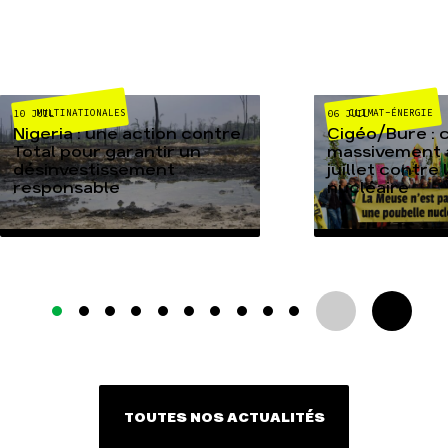
MULTINATIONALES
CLIMAT-ÉNERGIE
10 JUIL
06 JUIL
Nigeria : une action contre
Cigéo/Bure : 
Total pour garantir un
massivement a
désinvestissement
juillet contre
responsable
nucléaire
TOUTES NOS ACTUALITÉS