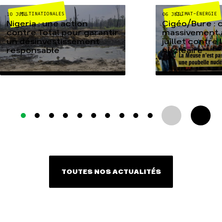
MULTINATIONALES
CLIMAT-ÉNERGIE
10 JUIL
06 JUIL
Nigeria : une action
Cigéo/Bure : 
contre Total pour garantir
massivement a
un désinvestissement
juillet contre
responsable
nucléaire
TOUTES NOS ACTUALITÉS