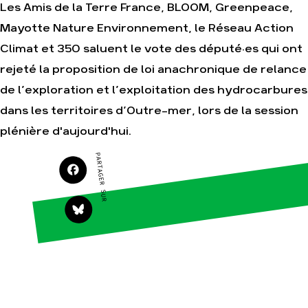
Les Amis de la Terre France, BLOOM, Greenpeace,
Mayotte Nature Environnement, le Réseau Action
Agir
Nos
Climat et 350 saluent le vote des député·es qui ont
thématiques
Faire un don
rejeté la proposition de loi anachronique de relance
Climat – Énergie
S'engager sur le
de l’exploration et l’exploitation des hydrocarbures
terrain
Surproduction
dans les territoires d’Outre-mer, lors de la session
Agir au quotidien
Agriculture
plénière d'aujourd'hui.
Soutenir les
Finance
campagnes
Multinationales
PARTAGER SUR
Transmettre tout ou
partie de son
Forêts
patrimoine
Télécharger
gratuitement les
guides éco-citoyens
Actualités
Groupes
locaux
Espace presse