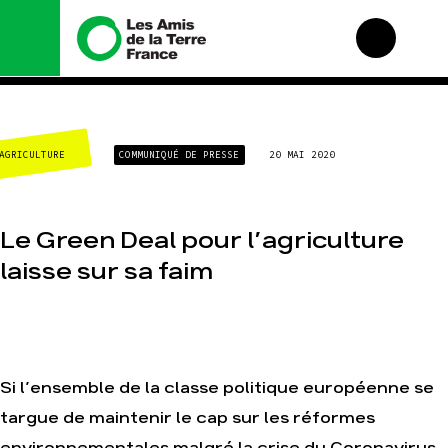
Nous connaître
Nos campagnes
AGRICULTURE
COMMUNIQUÉ DE PRESSE
20 MAI 2020
Histoire
Total, rendez-vous au
tribunal
Manifeste
Gaz « naturel », le
grand enfumage
Missions et méthodes
Le Green Deal pour l’agriculture
Mode : une tendance
Valeurs
destructrice
laisse sur sa faim
Équipes et
Gaz au Mozambique, la
fonctionnement
violence TOTAL(e)
Le réseau dans le
Nos autres campagnes
monde
Nos alliés
Si l’ensemble de la classe politique européenne se
Je soutiens les Amis de
la Terre
targue de maintenir le cap sur les réformes