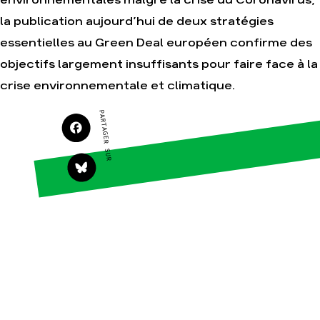
environnementales malgré la crise du Coronavirus,
Agir
Nos thématiques
la publication aujourd’hui de deux stratégies
Faire un don
Climat – Énergie
essentielles au Green Deal européen confirme des
S'engager sur le
Surproduction
objectifs largement insuffisants pour faire face à la
terrain
Agriculture
crise environnementale et climatique.
Agir au quotidien
Finance
Soutenir les
PARTAGER SUR
campagnes
Multinationales
Transmettre tout ou
Forêts
partie de son
patrimoine
Télécharger
gratuitement les
guides éco-citoyens
Actualités
Groupes locaux
Espace presse
Publications