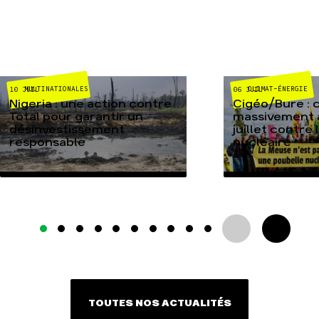
MULTINATIONALES
CLIMAT-ÉNERGIE
10 JUIL
06 JUIL
Nigeria : une action contre
Cigéo/Bure : 
Total pour garantir un
massivement a
désinvestissement
juillet contre
responsable
nucléaire
TOUTES NOS ACTUALITÉS