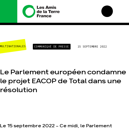
Nous connaître
Nos campagnes
CLIMAT-ÉNERGIE
COMMUNIQUÉ DE PRESSE
15 SEPTEMBRE 2022
Histoire
Total, rendez-vous au
tribunal
Manifeste
Gaz « naturel », le
grand enfumage
Missions et méthodes
Le Parlement européen condamne
Mode : une tendance
Valeurs
destructrice
le projet EACOP de Total dans une
Équipes et
Gaz au Mozambique,
fonctionnement
résolution
la violence TOTAL(e)
Le réseau dans le
Nos autres
monde
campagnes
Nos alliés
Je soutiens les Amis
de la Terre
Le 15 septembre 2022 - Ce midi, le Parlement