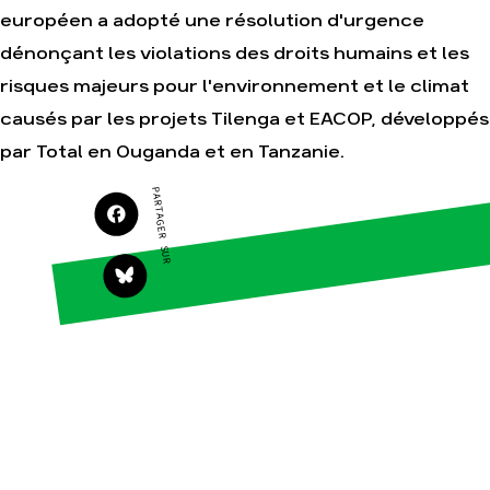
européen a adopté une résolution d'urgence
Agir
Nos thématiques
dénonçant les violations des droits humains et les
Faire un don
Climat – Énergie
risques majeurs pour l'environnement et le climat
S'engager sur le
Surproduction
terrain
causés par les projets Tilenga et EACOP, développés
Agriculture
Agir au quotidien
par Total en Ouganda et en Tanzanie.
Finance
Soutenir les
campagnes
PARTAGER SUR
Multinationales
Transmettre tout ou
Forêts
partie de son
patrimoine
Télécharger
gratuitement les
guides éco-citoyens
Actualités
Groupes
locaux
Espace presse
Publications