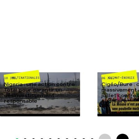
MULTINATIONALES
CLIMAT-ÉNERGIE
10 JUIL
06 JUIL
Nigeria : une action contre
Cigéo/Bure : 
Total pour garantir un
massivement a
désinvestissement
juillet contre
responsable
nucléaire