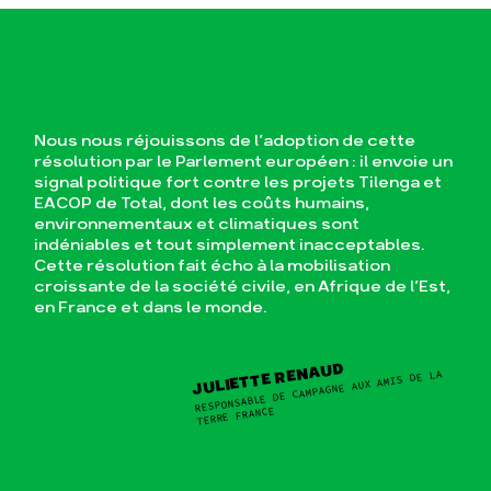
Nous nous réjouissons de l’adoption de cette
résolution par le Parlement européen : il envoie un
signal politique fort contre les projets Tilenga et
EACOP de Total, dont les coûts humains,
environnementaux et climatiques sont
indéniables et tout simplement inacceptables.
Cette résolution fait écho à la mobilisation
croissante de la société civile, en Afrique de l’Est,
en France et dans le monde.
JULIETTE RENAUD
RESPONSABLE DE CAMPAGNE AUX AMIS DE LA
TERRE FRANCE