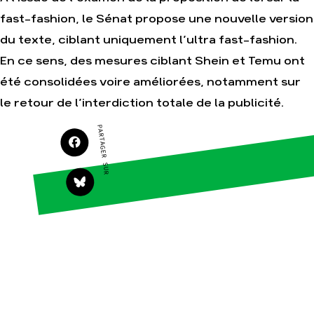
fast-fashion, le Sénat propose une nouvelle version
Agir
Nos thématiques
du texte, ciblant uniquement l’ultra fast-fashion.
Faire un don
Climat – Énergie
En ce sens, des mesures ciblant Shein et Temu ont
S'engager sur le
Surproduction
terrain
été consolidées voire améliorées, notamment sur
Agriculture
Agir au quotidien
le retour de l’interdiction totale de la publicité.
Finance
Soutenir les
campagnes
Multinationales
PARTAGER SUR
Transmettre tout ou
Forêts
partie de son
patrimoine
Télécharger
gratuitement les
guides éco-citoyens
Actualités
Groupes
locaux
Espace presse
Publications