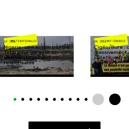
MULTINATIONALES
CLIMAT-ÉNERGIE
10 JUIL
06 JUIL
Nigeria : une action contre
Cigéo/Bure : 
Total pour garantir un
massivement a
désinvestissement
juillet contre
responsable
nucléaire