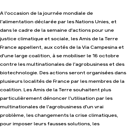
A l'occasion de la journée mondiale de
Agir
Nos
l'alimentation déclarée par les Nations Unies, et
thématiques
Faire un don
dans le cadre de la semaine d'actions pour une
Climat – Énergie
S'engager sur le
justice climatique et sociale, les Amis de la Terre
terrain
Surproduction
France appellent, aux cotés de la Via Campesina et
Agir au quotidien
Agriculture
Soutenir les
d'une large coalition, à se mobiliser le 16 octobre
Finance
campagnes
contre les multinationales de l'agrobusiness et des
Multinationales
Transmettre tout ou
partie de son
biotechnologie. Des actions seront organisées dans
Forêts
patrimoine
plusieurs localités de France par les membres de la
Télécharger
gratuitement les
coalition. Les Amis de la Terre souhaitent plus
guides éco-citoyens
particulièrement dénoncer l'utilisation par les
multinationales de l'agrobusiness d'un vrai
Actualités
problème, les changements la crise climatiques,
Groupes
locaux
pour imposer leurs fausses solutions, les
Espace presse