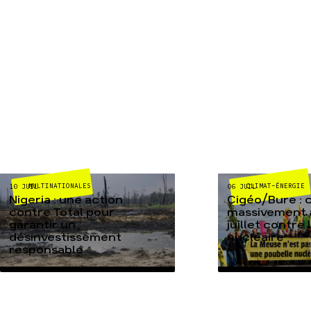
MULTINATIONALES
CLIMAT-ÉNERGIE
10 JUIL
06 JUIL
Nigeria : une action
Cigéo/Bure : 
contre Total pour
massivement a
garantir un
juillet contre
désinvestissement
nucléaire
responsable