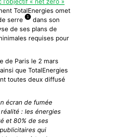
’objectif « net zero »
ment TotalEnergies omet
1
de serre
dans son
yse de ses plans de
 minimales requises pour
re de Paris le 2 mars
ainsi que TotalEnergies
 ont toutes deux diffusé
un écran de fumée
réalité : les énergies
té et 80% de ses
publicitaires qui