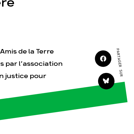
re
JE M'IMPLIQUE
Amis de la Terre
PARTAGER SUR
tact
s par l’association
n justice pour