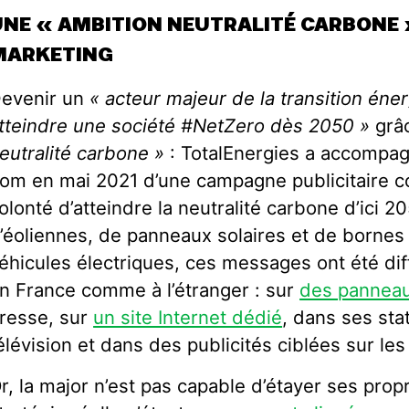
UNE « AMBITION NEUTRALITÉ CARBONE
MARKETING
evenir un
« acteur majeur de la transition éne
tteindre une société #NetZero dès 2050 »
grâ
eutralité carbone »
: TotalEnergies a accompa
om en mai 2021 d’une campagne publicitaire c
olonté d’atteindre la neutralité carbone d’ici 2
’éoliennes, de panneaux solaires et de bornes
éhicules électriques, ces messages ont été dif
n France comme à l’étranger : sur
des panneau
resse, sur
un site Internet dédié
, dans ses stat
élévision et dans des publicités ciblées sur le
r, la major n’est pas capable d’étayer ses prop