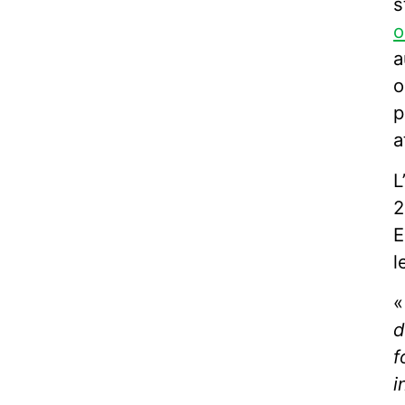
s
o
a
o
p
a
L
2
E
l
d
f
i