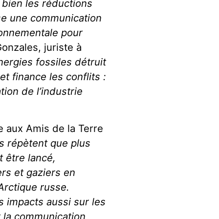
bien les réductions
ose une communication
ironnementale pour
onzales, juriste à
rgies fossiles détruit
et finance les conflits :
ion de l’industrie
 aux Amis de la Terre
es répètent que plus
 être lancé,
ers et gaziers en
rctique russe.
 impacts aussi sur les
ir la communication