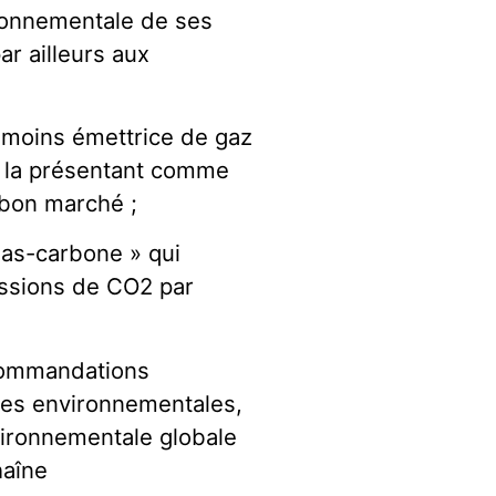
ronnementale de ses
ar ailleurs aux
la moins émettrice de gaz
en la présentant comme
 bon marché ;
bas-carbone » qui
issions de CO2 par
ecommandations
ires environnementales,
vironnementale globale
haîne