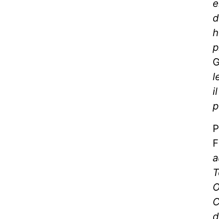
e
d
h
p
G
l
i
p
P
F
a
T
O
C
d