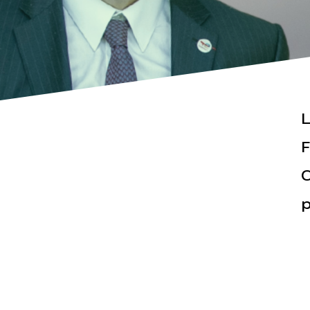
L
Actualités
Espace pr
F
C
p