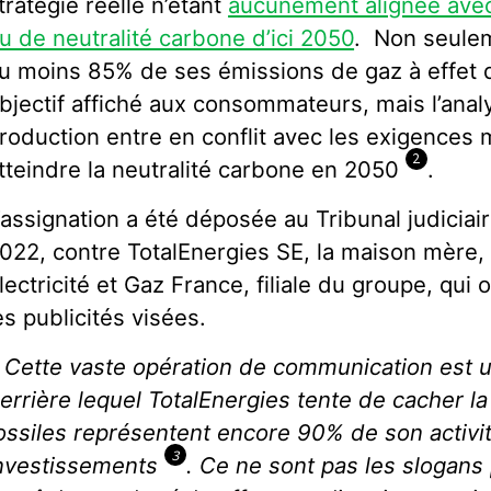
tratégie réelle n’étant
aucunement alignée avec l
u de neutralité carbone d’ici 2050
. Non seule
u moins 85% de ses émissions de gaz à effet 
bjectif affiché aux consommateurs, mais l’anal
roduction entre en conflit avec les exigences
2
tteindre la neutralité carbone en 2050
.
’assignation a été déposée au Tribunal judiciai
022, contre TotalEnergies SE, la maison mère, 
lectricité et Gaz France, filiale du groupe, qui
es publicités visées.
«
Cette vaste opération de communication est 
errière lequel TotalEnergies tente de cacher la 
ossiles représentent encore 90% de son activi
3
nvestissements
. Ce ne sont pas les slogans 