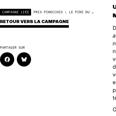
CAMPAGNE LIÉE
PRIX PINOCCHIO : LE PIRE DU GREENWASHING
RETOUR VERS LA CAMPAGNE
D
a
n
PARTAGER SUR
n
v
d
v
e
p
t
O