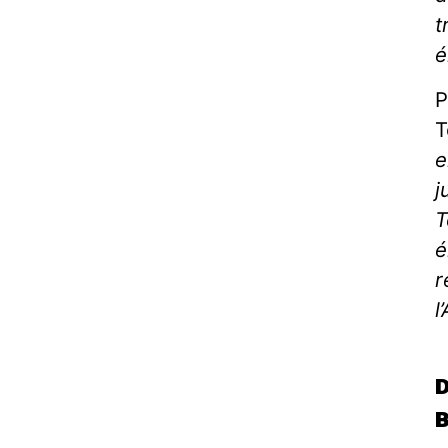
t
é
P
T
e
j
T
é
r
l
D