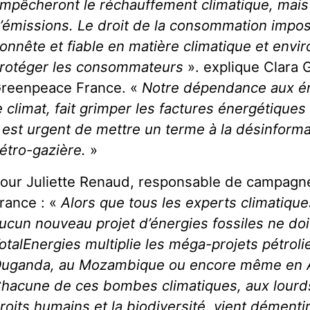
mpêcheront le réchauffement climatique, mais 
’émissions. Le droit de la consommation imp
onnête et fiable en matière climatique et env
rotéger les consommateurs
». explique Clara G
reenpeace France. «
Notre dépendance aux éne
e climat, fait grimper les factures énergétiques 
l est urgent de mettre un terme à la désinformat
étro-gazière.
»
our Juliette Renaud, responsable de campagne
rance : «
Alors que tous les experts climatiqu
ucun nouveau projet d’énergies fossiles ne doit
otalEnergies multiplie les méga-projets pétroli
uganda, au Mozambique ou encore même en A
hacune de ces bombes climatiques, aux lourds
roits humains et la biodiversité, vient dément