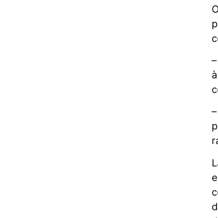
O
p
c
–
à
c
–
p
r
L
e
c
d