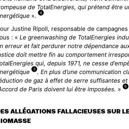
rompeuse de TotalEnergies, qui prétend être un
4
nergétique
».
our Justine Ripoll, responsable de campagnes 
ous : «
Le greenwashing de TotalEnergies ind
n erreur et fait perdurer notre dépendance aux
ustice doit mettre fin au comportement irrespon
otalEnergies qui, depuis 1971, ne cesse d’empê
5
nergétique
. En plus d’une communication c
éduction de gaz à effet de serre suffisantes e
6
’Accord de Paris doivent lui être imposées.
»
ES ALLÉGATIONS FALLACIEUSES SUR LE
BIOMASSE