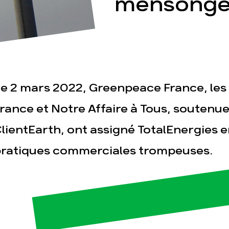
mensongè
e 2 mars 2022, Greenpeace France, les 
esse
Publications
Con
rance et Notre Affaire à Tous, soutenue
lientEarth, ont assigné TotalEnergies e
ratiques commerciales trompeuses.