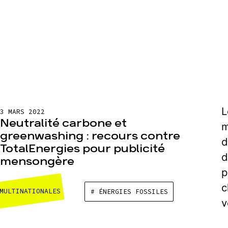
L
3 MARS 2022
Neutralité carbone et
m
greenwashing : recours contre
d
TotalEnergies pour publicité
d
mensongère
p
c
MULTINATIONALES
# ÉNERGIES FOSSILES
v