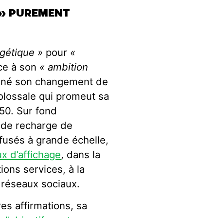
 » PUREMENT
rgétique »
pour
«
ce à son
« ambition
gné son changement de
olossale qui promeut sa
050. Sur fond
 de recharge de
fusés à grande échelle,
x d’affichage
, dans la
ions services, à la
s réseaux sociaux.
res affirmations, sa