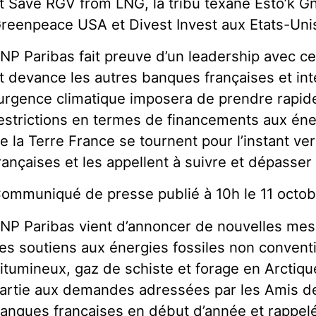
t Save RGV from LNG, la tribu texane Esto’k G
reenpeace USA et Divest Invest aux Etats-Uni
NP Paribas fait preuve d’un leadership avec c
t devance les autres banques françaises et int
’urgence climatique imposera de prendre rapi
estrictions en termes de financements aux éner
e la Terre France se tournent pour l’instant ve
rançaises et les appellent à suivre et dépasse
ommuniqué de presse publié à 10h le 11 octob
NP Paribas vient d’annoncer de nouvelles mes
es soutiens aux énergies fossiles non convent
itumineux, gaz de schiste et forage en Arctique
artie aux demandes adressées par les Amis de
anques françaises en début d’année et rappelée