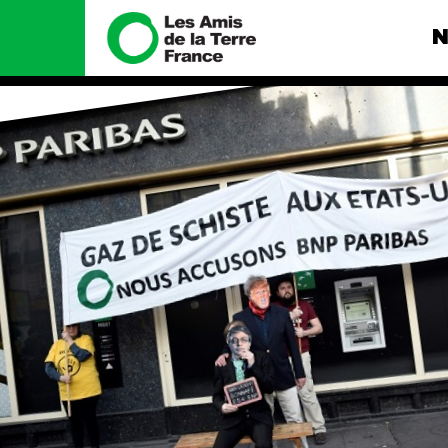
N
Nous connaître
Nos camp
Histoire
Total, rendez-
tribunal
Manifeste
Gaz « naturel »
enfumage
Missions et méthodes
Mode : une te
Valeurs
destructrice
Équipes et
Gaz au Mozambi
fonctionnement
violence TOTAL
Le réseau dans le monde
Nos autres ca
Nos alliés
Je soutiens les Amis de la
Terre