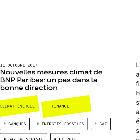
L
11 OCTOBRE 2017
Nouvelles mesures climat de
a
BNP Paribas: un pas dans la
f
bonne direction
b
s
CLIMAT-ÉNERGIE
FINANCE
a
é
# BANQUES
# ÉNERGIES FOSSILES
# GAZ
s
p
# GAZ DE SCHISTE
# PÉTROLE