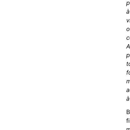
p
à
v
o
c
A
p
t
f
m
a
à
B
f
m