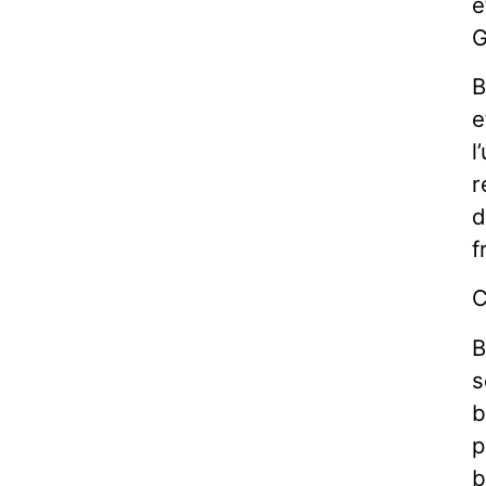
e
G
B
e
l
r
d
f
C
B
s
b
p
b