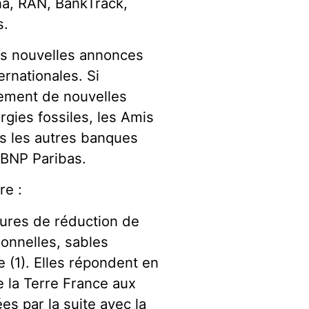
na, RAN, BankTrack,
s.
es nouvelles annonces
ernationales. Si
dement de nouvelles
gies fossiles, les Amis
rs les autres banques
r BNP Paribas.
re :
ures de réduction de
ionnelles, sables
 (1). Elles répondent en
 la Terre France aux
s par la suite avec la