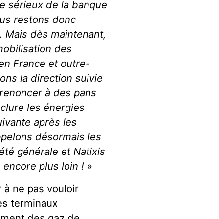
le sérieux de la banque
ous restons donc
ée. Mais dès maintenant,
mobilisation des
en France et outre-
ns la direction suivie
e renoncer à des pans
xclure les énergies
uivante après les
ppelons désormais les
été générale et Natixis
 encore plus loin !
»
 à ne pas vouloir
des terminaux
lement des gaz de