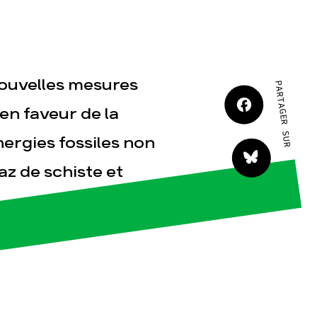
JE M'IMPLIQUE
nouvelles mesures
PARTAGER SUR
en faveur de la
nergies fossiles non
tact
az de schiste et