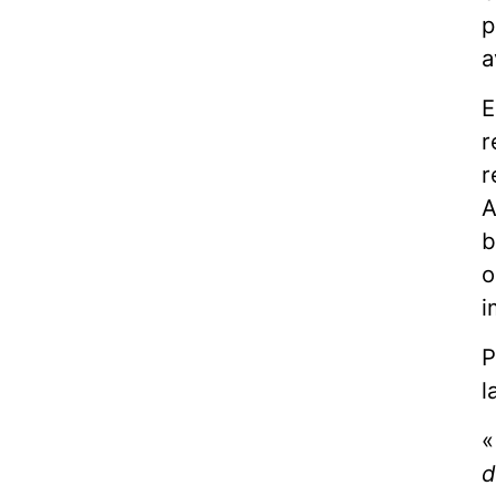
p
a
E
r
r
A
b
o
i
P
l
d