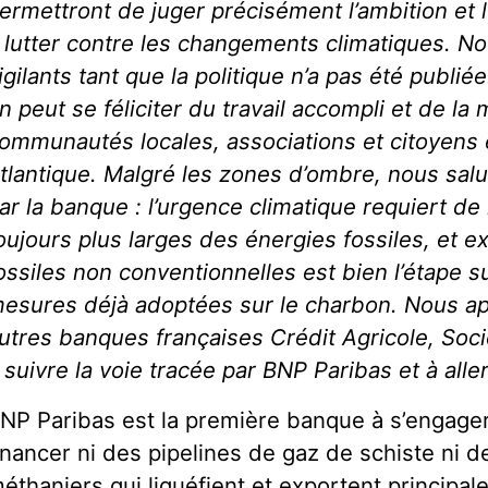
ermettront de juger précisément l’ambition et 
 lutter contre les changements climatiques. N
igilants tant que la politique n’a pas été publi
n peut se féliciter du travail accompli et de la 
ommunautés locales, associations et citoyens 
tlantique. Malgré les zones d’ombre, nous saluo
ar la banque : l’urgence climatique requiert d
oujours plus larges des énergies fossiles, et e
ossiles non conventionnelles est bien l’étape s
esures déjà adoptées sur le charbon. Nous a
utres banques françaises Crédit Agricole, Soci
 suivre la voie tracée par BNP Paribas et à aller
NP Paribas est la première banque à s’engager
inancer ni des pipelines de gaz de schiste ni 
éthaniers qui liquéfient et exportent principa