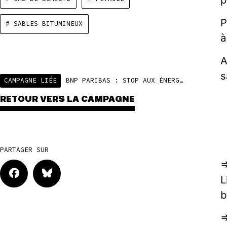
P
# SABLES BITUMINEUX
à
A
s
CAMPAGNE LIÉE
BNP PARIBAS : STOP AUX ÉNERGIES FOSSILES
RETOUR VERS LA CAMPAGNE
PARTAGER SUR
=
L
b
=