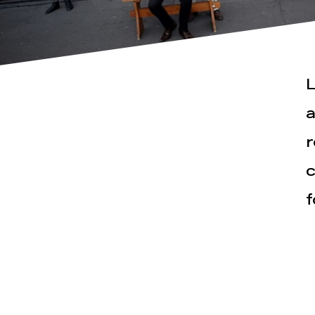
L
a
r
Actualités
Espace pr
c
f