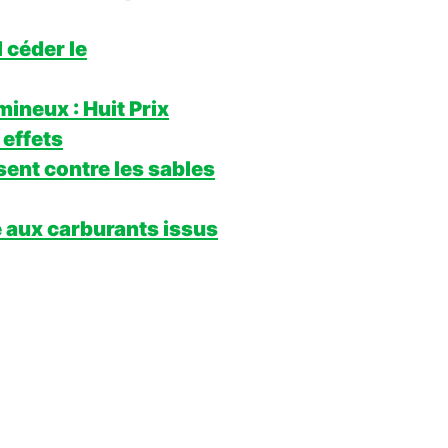
l céder le
ineux : Huit Prix
 effets
sent contre les sables
e aux carburants issus