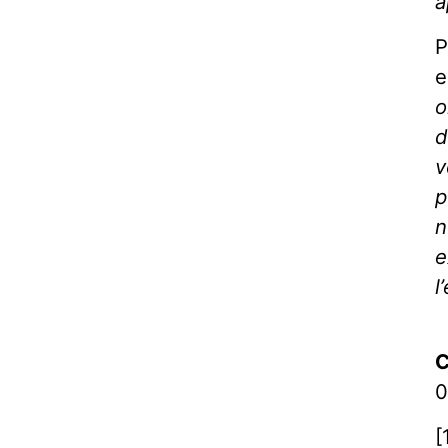
a
P
e
o
d
v
p
n
e
l
C
0
[