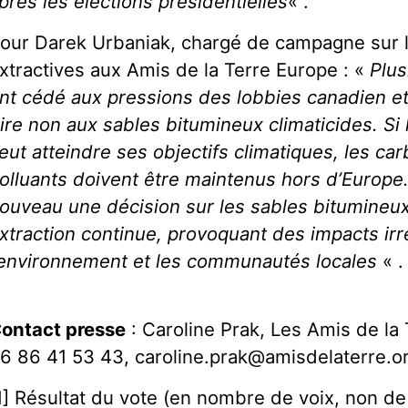
près les élections présidentielles
« .
our Darek Urbaniak, chargé de campagne sur l
xtractives aux Amis de la Terre Europe : «
Plu
nt cédé aux pressions des lobbies canadien et 
ire non aux sables bitumineux climaticides. Si
eut atteindre ses objectifs climatiques, les car
olluants doivent être maintenus hors d’Europe.
ouveau une décision sur les sables bitumineux,
xtraction continue, provoquant des impacts irré
’environnement et les communautés locales
« .
ontact presse
: Caroline Prak, Les Amis de la 
6 86 41 53 43, caroline.prak@amisdelaterre.o
1] Résultat du vote (en nombre de voix, non de