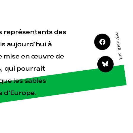
JE M'IMPLIQUE
Les représentants des
PARTAGER SUR
s aujourd'hui à
de mise en œuvre de
tact
, qui pourrait
que les sables
s d'Europe.