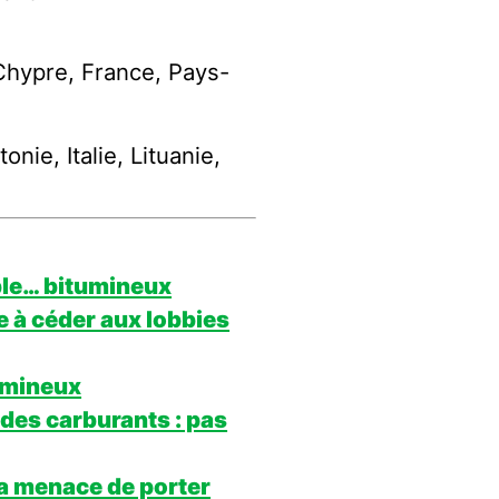
 Chypre, France, Pays-
nie, Italie, Lituanie,
able… bitumineux
e à céder aux lobbies
tumineux
é des carburants : pas
da menace de porter