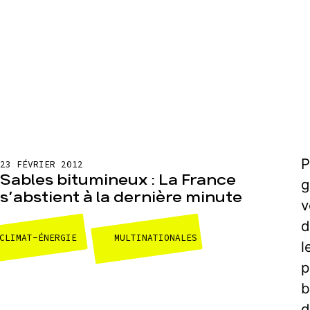
P
23 FÉVRIER 2012
Sables bitumineux : La France
g
s’abstient à la dernière minute
v
d
CLIMAT-ÉNERGIE
MULTINATIONALES
l
p
b
d