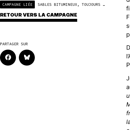
CAMPAGNE LIÉE
SABLES BITUMINEUX, TOUJOURS PLUS LOIN, TOUJOURS PLUS SALE !
f
RETOUR VERS LA CAMPAGNE
F
s
p
PARTAGER SUR
D
l
P
J
a
u
M
f
l