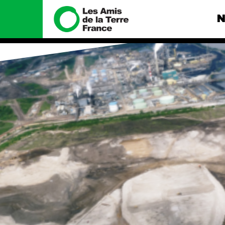
N
Nous connaître
Nos camp
Histoire
Total, rendez-
tribunal
Manifeste
Gaz « naturel »
enfumage
Missions et méthodes
Mode : une te
Valeurs
destructrice
Équipes et
Gaz au Mozambi
fonctionnement
violence TOTAL
Le réseau dans le monde
Nos autres ca
Nos alliés
Je soutiens les Amis de la
Terre