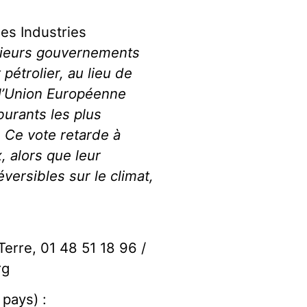
es Industries
sieurs gouvernements
pétrolier, au lieu de
 l’Union Européenne
burants les plus
 Ce vote retarde à
 alors que leur
versibles sur le climat,
Terre, 01 48 51 18 96 /
rg
 pays) :