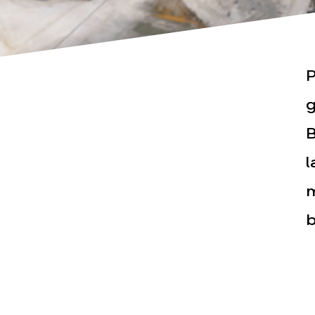
P
g
B
Actualités
Espace pr
l
m
b