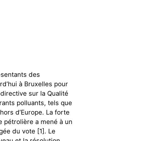
résentants des
d’hui à Bruxelles pour
irective sur la Qualité
rants polluants, tels que
 hors d’Europe. La forte
e pétrolière a mené à un
gée du vote [1]. Le
eau et la résolution