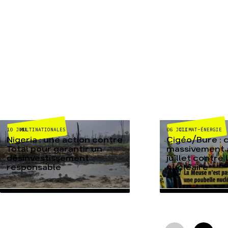
MULTINATIONALES
CLIMAT-ÉNERGIE
10 JUIL
06 JUIL
Nigeria : une action contre
Cigéo/Bure : 
Total pour garantir un
massivement a
désinvestissement
juillet contre
responsable
nucléaire