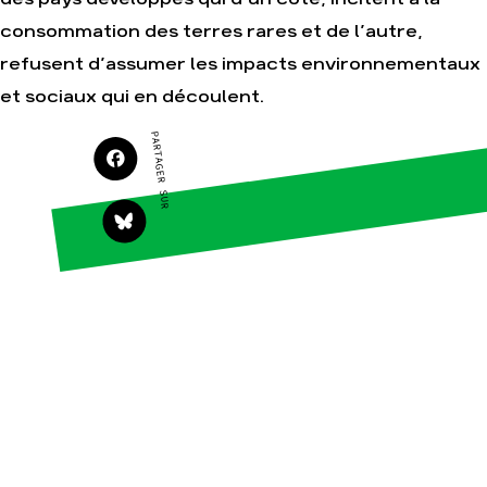
consommation des terres rares et de l’autre,
Agir
Nos thématiques
refusent d’assumer les impacts environnementaux
Faire un don
Climat – Énergie
et sociaux qui en découlent.
S'engager sur le
Surproduction
terrain
PARTAGER SUR
Agriculture
Agir au quotidien
Finance
Soutenir les
campagnes
Multinationales
Transmettre tout ou
Forêts
partie de son
patrimoine
Télécharger
gratuitement les
guides éco-citoyens
Actualités
Groupes
locaux
Espace presse