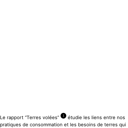
Actualités
Groupes
locaux
Espace presse
Publications
Contact
1
Le rapport “Terres volées”
étudie les liens entre nos
pratiques de consommation et les besoins de terres qui