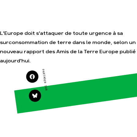
Je soutiens les
Amis de la Terre
L'Europe doit s'attaquer de toute urgence à sa
Agir
Nos
surconsommation de terre dans le monde, selon un
thématiques
Faire un don
nouveau rapport des Amis de la Terre Europe publié
Climat – Énergie
S'engager sur le
terrain
Surproduction
aujourd'hui.
Agir au quotidien
Agriculture
PARTAGER SUR
Soutenir les
Finance
campagnes
Multinationales
Transmettre tout
ou partie de son
Forêts
patrimoine
Télécharger
gratuitement les
guides éco-
citoyens