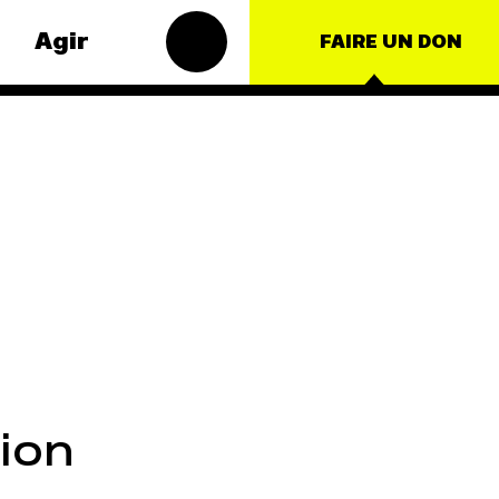
Agir
FAIRE UN DON
s
Groupes
matiques
locaux
t – Énergie
Les Groupes
Locaux des
roduction
Amis de la
Terre agissent
ulture
au niveau local
nce
pour faire
bouger les
nationales
lignes. Vous
aussi, vous
ts
avez envie de
tion
passer à
l'action ?