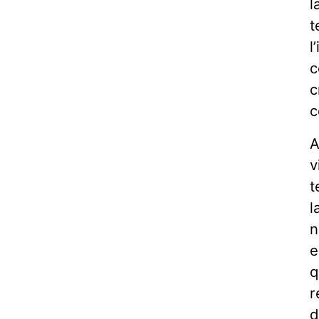
l
t
l
c
c
c
A
v
t
l
n
e
q
r
d