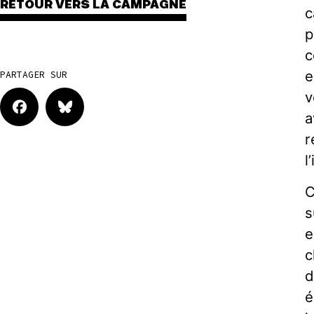
RETOUR VERS LA CAMPAGNE
c
p
c
e
PARTAGER SUR
v
a
r
l
C
s
e
c
d
é