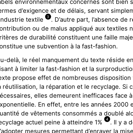
abels environnementaux concernés sont bien s
ermes d’exigence et de délais, servant simple
3
’industrie textile
. D’autre part, l’absence de r
ontribution ou de malus appliqué aux textiles
ritères de durabilité constituent une faille maj
onstitue une subvention à la fast-fashion.
u-delà, le réel manquement du texte réside e
isant à limiter la fast-fashion et la surproducti
exte propose effet de nombreuses disposition f
a réutilisation, la réparation et le recyclage. S
écessaires, elles demeurent inefficaces face 
xponentielle. En effet, entre les années 2000 et
uantité de vêtements consommés a doublé alo
4
ecyclage actuel peine à atteindre 1%
. Il y a
’adopter mesures permettant d’enrayer la mis