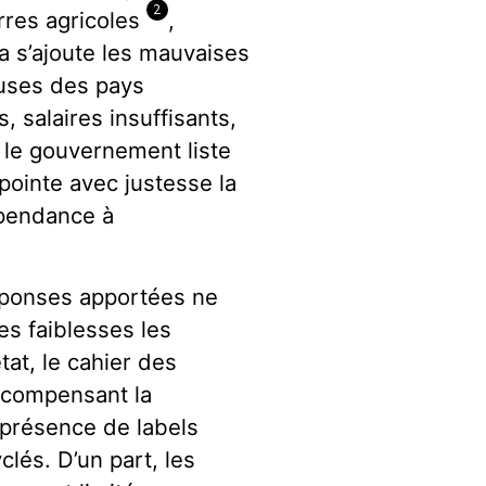
2
erres agricoles
,
a s’ajoute les mauvaises
leuses des pays
 salaires insuffisants,
 le gouvernement liste
pointe avec justesse la
épendance à
réponses apportées ne
s faiblesses les
tat, le cahier des
écompensant la
a présence de labels
lés. D’un part, les