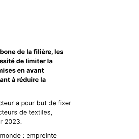
rbone d
e
l
a fi
lière, les
ité de limiter la
 mises en avant
sant à
réduire la
teur a pour but de fixer
teurs de textiles,
er 2023.
au monde : empreinte