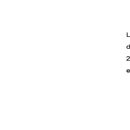
L
d
2
Actualités
Espace pr
e