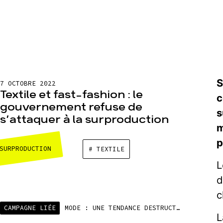
S
7 OCTOBRE 2022
Textile et fast-fashion : le
c
gouvernement refuse de
s
s’attaquer à la surproduction
m
p
SURPRODUCTION
# TEXTILE
L
d
c
CAMPAGNE LIÉE
MODE : UNE TENDANCE DESTRUCTRICE
L