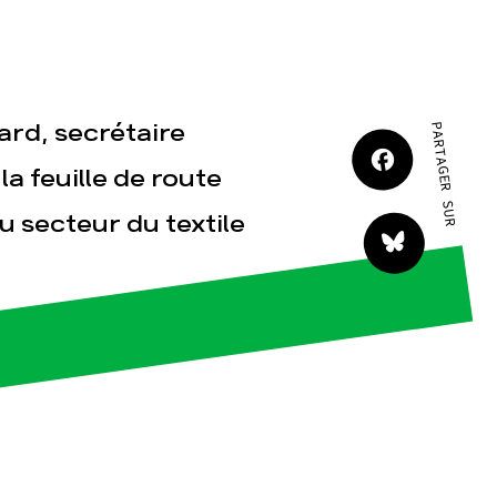
JE M'IMPLIQUE
ard, secrétaire
PARTAGER SUR
la feuille de route
u secteur du textile
tact