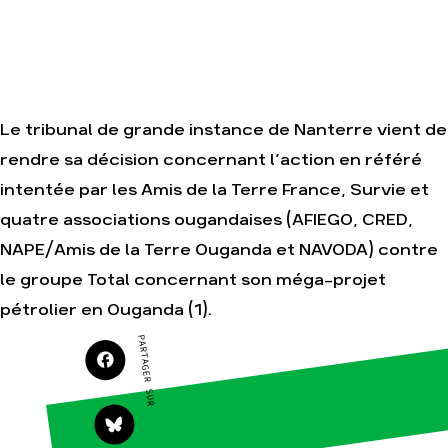
Nos autres
campagnes
Je soutiens les
Amis de la Terre
Le tribunal de grande instance de Nanterre vient de
Agir
Nos
thématiques
rendre sa décision concernant l’action en référé
Faire un don
Climat – Énergie
intentée par les Amis de la Terre France, Survie et
S'engager sur le
terrain
Surproduction
quatre associations ougandaises (AFIEGO, CRED,
Agir au quotidien
Agriculture
NAPE/Amis de la Terre Ouganda et NAVODA) contre
Soutenir les
Finance
campagnes
le groupe Total concernant son méga-projet
Multinationales
Transmettre tout
pétrolier en Ouganda (1).
ou partie de son
Forêts
patrimoine
PARTAGER SUR
Télécharger
gratuitement les
guides éco-
citoyens