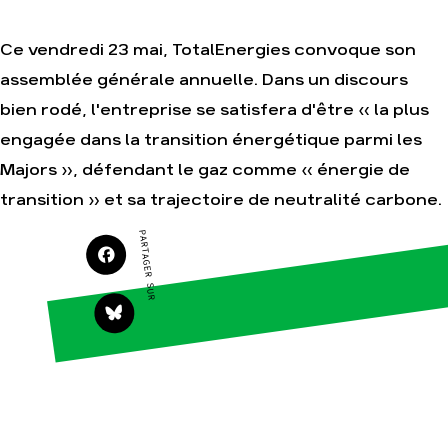
Ce vendredi 23 mai, TotalEnergies convoque son
Agir
Nos
assemblée générale annuelle. Dans un discours
thématiques
Faire un don
bien rodé, l'entreprise se satisfera d'être « la plus
Climat – Énergie
S'engager sur le
engagée dans la transition énergétique parmi les
terrain
Surproduction
Agir au quotidien
Majors », défendant le gaz comme « énergie de
Agriculture
Soutenir les
transition » et sa trajectoire de neutralité carbone.
Finance
campagnes
Multinationales
PARTAGER SUR
Transmettre tout ou
partie de son
Forêts
patrimoine
Télécharger
gratuitement les
guides éco-citoyens
Actualités
Groupes
locaux
Espace presse