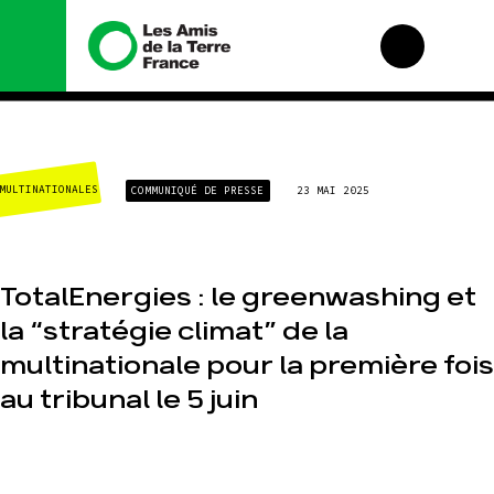
Nous connaître
Nos campagnes
MULTINATIONALES
COMMUNIQUÉ DE PRESSE
23 MAI 2025
Histoire
Total, rendez-vous
au tribunal
Manifeste
Gaz « naturel », le
grand enfumage
Missions et
méthodes
Mode : une tendance
TotalEnergies : le greenwashing et
destructrice
Valeurs
la “stratégie climat” de la
Gaz au Mozambique,
Équipes et
la violence TOTAL(e)
fonctionnement
multinationale pour la première fois
Nos autres
Le réseau dans le
au tribunal le 5 juin
campagnes
monde
Nos alliés
Je soutiens les Amis
de la Terre