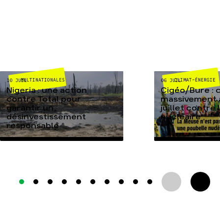
MULTINATIONALES
CLIMAT-ÉNERGIE
10 JUIL
06 JUIL
Nigeria : une action
Cigéo/Bure : 
contre Total pour
massivement a
garantir un
juillet contre
désinvestissement
nucléaire
responsable