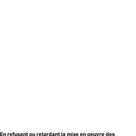
Actualités
Groupes
locaux
Espace presse
Publications
Contact
En refusant ou retardant la mise en oeuvre des