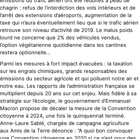
émissions du trafic aérien ont été réduites à peau de
chagrin : refus de l’interdiction des vols intérieurs et de
l’arrêt des extensions d’aéroports, augmentation de la
taxe qui n’aura éventuellement lieu que si le trafic aérien
retrouve son niveau d’activité de 2019. Le malus poids
lourd ne concerne que 2% des véhicules vendus,
l’option végétarienne quotidienne dans les cantines
restera optionnelle…
Parmi les mesures à fort impact évacuées : la taxation
sur les engrais chimiques, grands responsables des
émissions du secteur agricole et qui polluent notre air et
notre eau. Les rapports de l’administration française se
multiplient depuis 20 ans sur cet enjeu. Mais fidèle à sa
stratégie sur l’écologie, le gouvernement d’Emmanuel
Macron propose de décaler la mesure de la Convention
citoyenne à 2024, une fois le quinquennat terminé.
Anne-Laure Sablé, chargée de campagne agriculture
aux Amis de la Terre dénonce : “A quoi bon convoquer
une Convention citoyenne en 2020 si ce n’est pour des