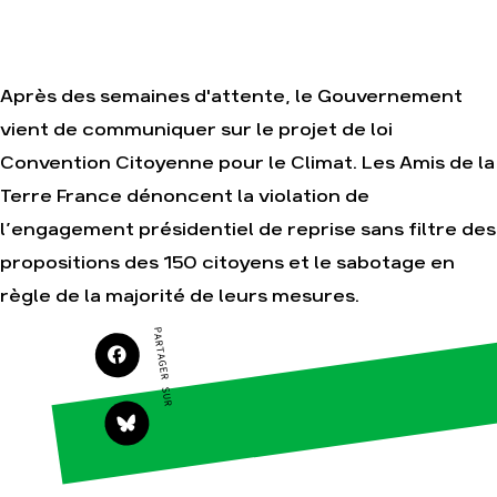
Amis de la Terre
Après des semaines d'attente, le Gouvernement
Agir
Nos
thématiques
vient de communiquer sur le projet de loi
Faire un don
Climat – Énergie
Convention Citoyenne pour le Climat. Les Amis de la
S'engager sur le
terrain
Surproduction
Terre France dénoncent la violation de
Agir au quotidien
Agriculture
l’engagement présidentiel de reprise sans filtre des
Soutenir les
Finance
campagnes
propositions des 150 citoyens et le sabotage en
Multinationales
Transmettre tout
règle de la majorité de leurs mesures.
ou partie de son
Forêts
patrimoine
PARTAGER SUR
Télécharger
gratuitement les
guides éco-
citoyens