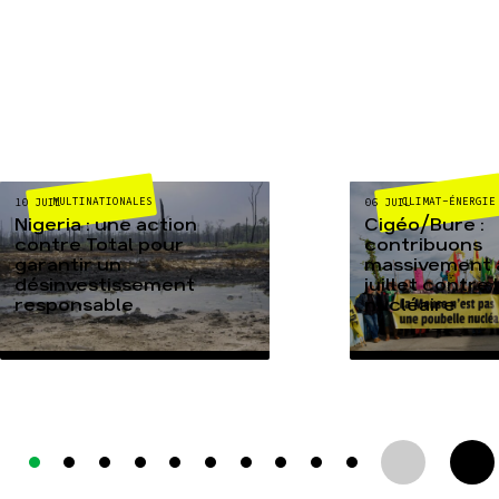
MULTINATIONALES
CLIMAT-ÉNERGIE
10 JUIL
06 JUIL
Nigeria : une action
Cigéo/Bure :
contre Total pour
contribuons
garantir un
massivement a
désinvestissement
juillet contre
responsable
nucléaire