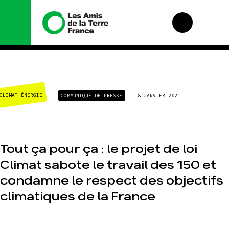
Nous connaître
Nos
campagnes
CLIMAT-ÉNERGIE
COMMUNIQUÉ DE PRESSE
8 JANVIER 2021
Histoire
Total, rendez-vous
Manifeste
au tribunal
Missions et
Gaz « naturel », le
méthodes
grand enfumage
Tout ça pour ça : le projet de loi
Valeurs
Mode : une
tendance
Climat sabote le travail des 150 et
Équipes et
destructrice
fonctionnement
condamne le respect des objectifs
Gaz au
Le réseau dans le
Mozambique, la
monde
climatiques de la France
violence TOTAL(e)
Nos alliés
Nos autres
campagnes
Je soutiens les