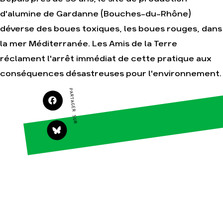
d'alumine de Gardanne (Bouches-du-Rhône)
déverse des boues toxiques, les boues rouges, dans
Agir
Nos
la mer Méditerranée. Les Amis de la Terre
thématiques
Faire un don
réclament l'arrêt immédiat de cette pratique aux
Climat – Énergie
S'engager sur le
terrain
conséquences désastreuses pour l'environnement.
Surproduction
Agir au quotidien
Agriculture
PARTAGER SUR
Soutenir les
Finance
campagnes
Multinationales
Transmettre tout ou
partie de son
Forêts
patrimoine
Télécharger
gratuitement les
guides éco-citoyens
Actualités
Groupes
locaux