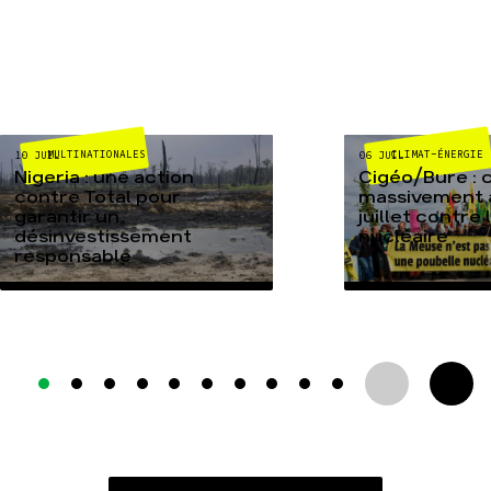
MULTINATIONALES
CLIMAT-ÉNERGIE
10 JUIL
06 JUIL
Nigeria : une action
Cigéo/Bure : 
contre Total pour
massivement a
garantir un
juillet contre
désinvestissement
nucléaire
responsable