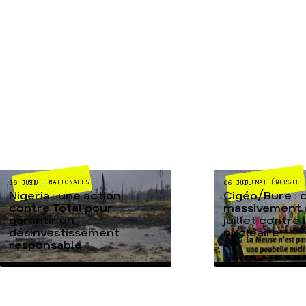
MULTINATIONALES
CLIMAT-ÉNERGIE
10 JUIL
06 JUIL
Nigeria : une action
Cigéo/Bure : 
contre Total pour
massivement a
garantir un
juillet contre
désinvestissement
nucléaire
responsable