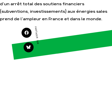
d’un arrêt total des soutiens financiers
(subventions, investissements) aux énergies sales
Agir
Nos
prend de l’ampleur en France et dans le monde.
thématiques
Faire un don
Climat – Énergie
PARTAGER SUR
S'engager sur le
terrain
Surproduction
Agir au quotidien
Agriculture
Soutenir les
Finance
campagnes
Multinationales
Transmettre tout ou
partie de son
Forêts
patrimoine
Télécharger
gratuitement les
guides éco-citoyens
Actualités
Groupes
locaux
Espace presse