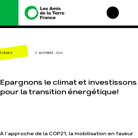
Nous connaître
Nos campagnes
CLIMAT-ÉNERGIE
4 NOVEMBRE 2015
Histoire
Total, rendez-vous
au tribunal
Manifeste
Gaz « naturel », le
grand enfumage
Missions et
méthodes
Epargnons le climat et investissons
Mode : une tendance
destructrice
Valeurs
pour la transition énergétique!
Gaz au Mozambique,
Équipes et
la violence TOTAL(e)
fonctionnement
Nos autres
Le réseau dans le
campagnes
monde
Nos alliés
Je soutiens les Amis
A l’approche de la COP21, la mobilisation en faveur
de la Terre