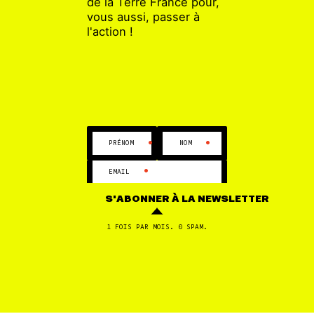
de la Terre France pour,
vous aussi, passer à
l'action !
AGRICULTURE
29 MAR
Crises agricole et alimentaire : une alternative
est possible !
•
•
PRÉNOM
NOM
1
2
3
4
•
EMAIL
S'ABONNER
À LA NEWSLETTER
1 FOIS PAR MOIS. 0 SPAM.
CHANGER DE MOT-CLÉ