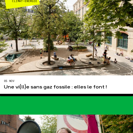
CLIMAT-ÉNERGIE
05 NOV
Une vi(ll)e sans gaz fossile : elles le font !