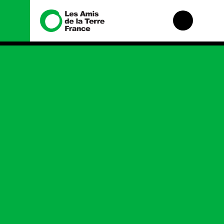
Nous connaître
Nos campagnes
Histoire
Total, rendez-vous
au tribunal
Manifeste
Gaz « naturel », le
grand enfumage
Missions et
méthodes
Mode : une tendance
destructrice
Valeurs
Gaz au Mozambique,
Équipes et
la violence TOTAL(e)
fonctionnement
Nos autres
Le réseau dans le
campagnes
monde
Nos alliés
Je soutiens les Amis
de la Terre