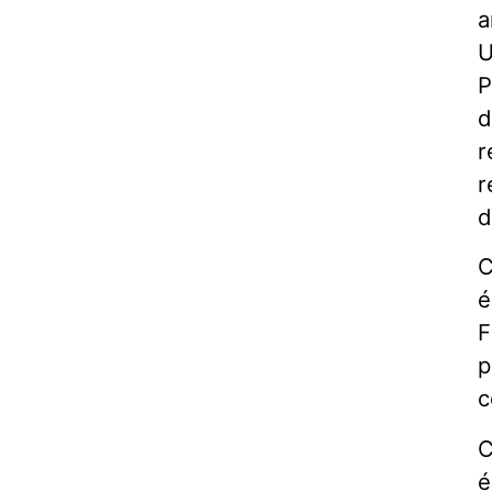
a
U
P
d
r
r
d
C
é
F
p
c
C
é