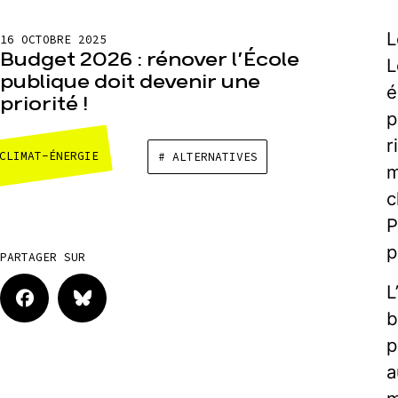
L
16 OCTOBRE 2025
Budget 2026 : rénover l’École
L
publique doit devenir une
é
priorité !
p
r
CLIMAT-ÉNERGIE
# ALTERNATIVES
m
c
P
p
PARTAGER SUR
L
b
p
a