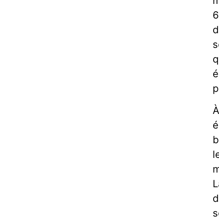
m
6
d
s
q
é
p
À
é
b
l
m
L
d
s