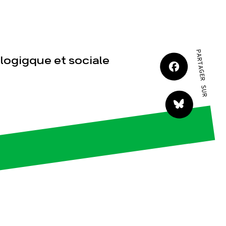
JE M'IMPLIQUE
PARTAGER SUR
logigque et sociale
tact