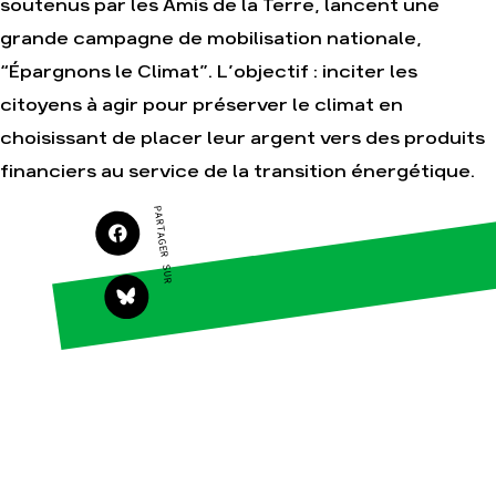
soutenus par les Amis de la Terre, lancent une
grande campagne de mobilisation nationale,
Agir
Nos thématiques
“Épargnons le Climat”. L’objectif : inciter les
Faire un don
Climat – Énergie
citoyens à agir pour préserver le climat en
S'engager sur le
Surproduction
terrain
choisissant de placer leur argent vers des produits
Agriculture
Agir au quotidien
financiers au service de la transition énergétique.
Finance
Soutenir les
campagnes
Multinationales
PARTAGER SUR
Transmettre tout ou
Forêts
partie de son
patrimoine
Télécharger
gratuitement les
guides éco-citoyens
Actualités
Groupes
locaux
Espace presse