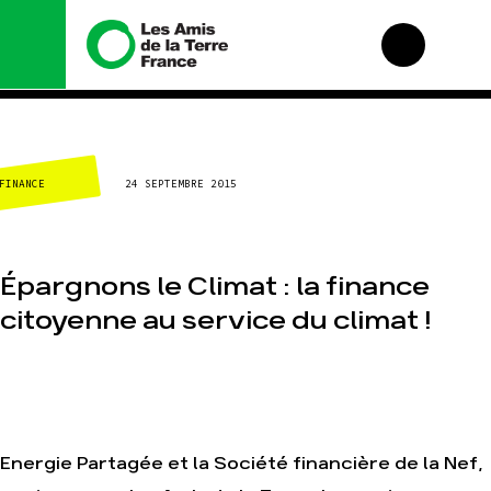
Nous connaître
Nos campagnes
CLIMAT-ÉNERGIE
24 SEPTEMBRE 2015
Histoire
Total, rendez-vous
au tribunal
Manifeste
Gaz « naturel », le
grand enfumage
Missions et méthodes
Épargnons le Climat : la finance
Mode : une tendance
Valeurs
destructrice
citoyenne au service du climat !
Équipes et
Gaz au Mozambique,
fonctionnement
la violence TOTAL(e)
Le réseau dans le
Nos autres
monde
campagnes
Nos alliés
Je soutiens les Amis
de la Terre
Energie Partagée et la Société financière de la Nef,