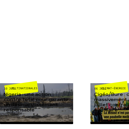
MULTINATIONALES
CLIMAT-ÉNERGIE
10 JUIL
06 JUIL
Nigeria : une action
Cigéo/Bure : 
contre Total pour garantir
massivement a
un désinvestissement
juillet contre
responsable
nucléaire