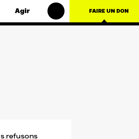
Agir
FAIRE UN DON
Groupes
 thématiques
locaux
 – Énergie
Les Groupes
oduction
Locaux des Amis
lture
de la Terre agissent
au niveau local
e
pour faire bouger
les lignes. Vous
ationales
aussi, vous avez
envie de passer à
l'action ?
JE M'IMPLIQUE
s refusons