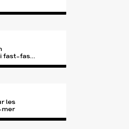
n
 fast-fas...
r les
e-mer