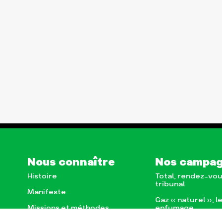
Nous connaître
Nos campa
Histoire
Total, rendez-vou
tribunal
Manifeste
Gaz « naturel », l
enfumage
Missions et méthodes