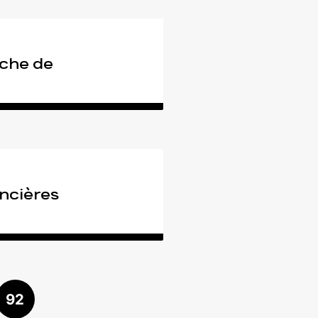
uche de
ancières
92