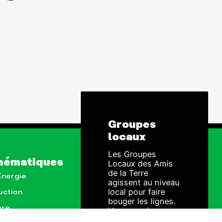
Groupes
locaux
Les Groupes
hématiques
Locaux des Amis
de la Terre
 Énergie
agissent au niveau
local pour faire
uction
bouger les lignes.
ure
Vous aussi, vous
avez envie de