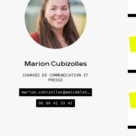
Actualités
Espace pre
Marion Cubizolles
CHARGÉE DE COMMUNICATION ET
PRESSE
marion.cubizolles@amisdelaterre.org
06 86 41 53 43