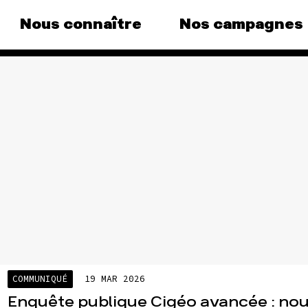
Nous connaître
Nos campagnes
gnes
Agir
Nos
us au
Faire un don
Climat
S'engager sur le terrain
Surpr
le grand
Agir au quotidien
Agricu
ance
Soutenir les campagnes
Financ
Transmettre tout ou partie
Multin
ue, la
de son patrimoine
)
Forêts
Télécharger gratuitement
pagnes
les guides éco-citoyens
COMMUNIQUÉ
19 MAR 2026
Enquête publique Cigéo avancée : nou