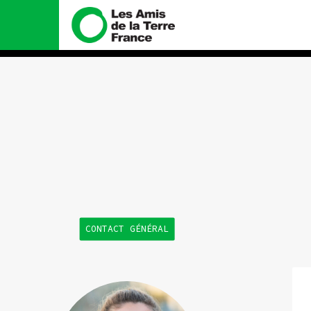
Nous connaître
Nos campa
Histoire
Total, rendez-vo
tribunal
Manifeste
Gaz « naturel », 
enfumage
Missions et méthodes
Mode : une tend
Valeurs
destructrice
Équipes et fonctionnement
Gaz au Mozambiq
CONTACT GÉNÉRAL
violence TOTAL(e
Le réseau dans le monde
Nos autres cam
Nos alliés
Je soutiens les Amis de la
Terre