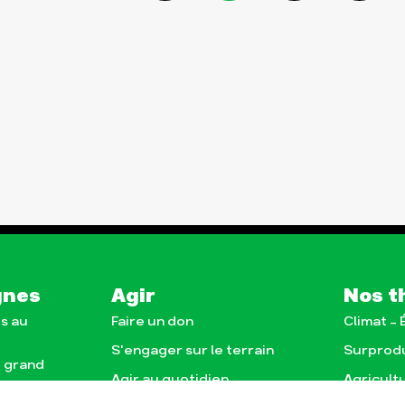
gnes
Agir
Nos t
s au
Faire un don
Climat –
S'engager sur le terrain
Surprod
e grand
Agir au quotidien
Agricult