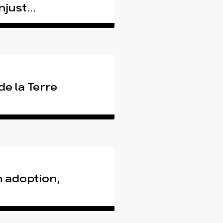
just...
tact
de la Terre
n adoption,