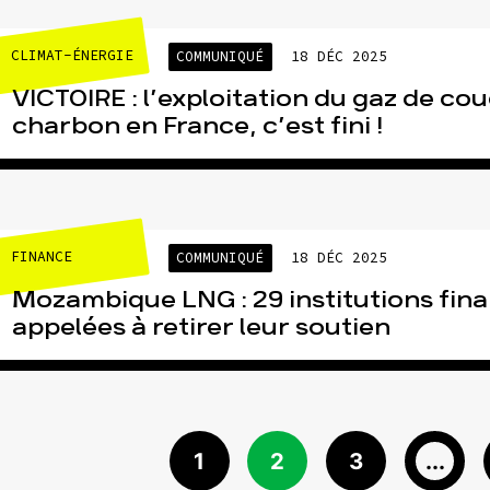
CLIMAT-ÉNERGIE
COMMUNIQUÉ
18 DÉC 2025
VICTOIRE : l’exploitation du gaz de co
charbon en France, c’est fini !
FINANCE
COMMUNIQUÉ
18 DÉC 2025
Mozambique LNG : 29 institutions fin
appelées à retirer leur soutien
1
2
3
...