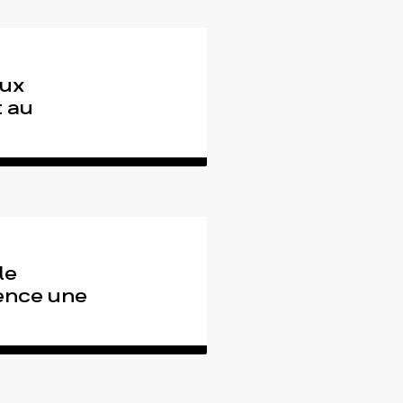
aux
t au
le
ence une