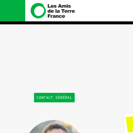
Nous connaître
Nos campa
Histoire
Total, rendez-vo
tribunal
Manifeste
Gaz « naturel », 
enfumage
Missions et méthodes
Mode : une tend
Valeurs
destructrice
Équipes et fonctionnement
Gaz au Mozambiq
CONTACT GÉNÉRAL
violence TOTAL(e
Le réseau dans le monde
Nos autres cam
Nos alliés
Je soutiens les Amis de la
Terre