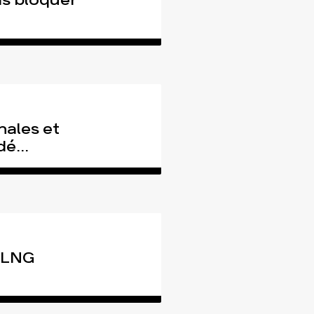
s bloquer
tact
nales et
é...
n LNG