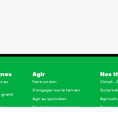
gnes
Agir
Nos t
s au
Faire un don
Climat –
S'engager sur le terrain
Surprod
e grand
Agir au quotidien
Agricult
nce
Soutenir les campagnes
Finance
Transmettre tout ou
Multinat