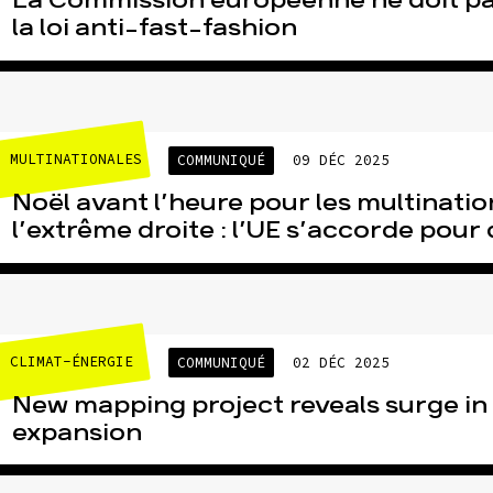
La Commission européenne ne doit pa
la loi anti-fast-fashion
sse
Publications
Con
MULTINATIONALES
COMMUNIQUÉ
09 DÉC 2025
Noël avant l’heure pour les multinatio
l’extrême droite : l’UE s’accorde pour d
CLIMAT-ÉNERGIE
COMMUNIQUÉ
02 DÉC 2025
New mapping project reveals surge i
expansion