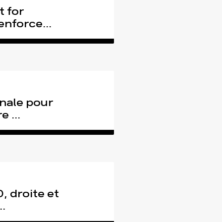
t for
enforce...
énale pour
 ...
, droite et
.