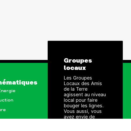
Groupes
locaux
Les Groupes
hématiques
Locaux des Amis
de la Terre
 Énergie
agissent au niveau
local pour faire
uction
bouger les lignes.
ure
Vous aussi, vous
avez envie de
passer à l'action ?
ionales