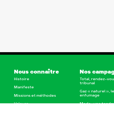
Nous connaître
Nos campa
Histoire
Total, rendez-vou
tribunal
Manifeste
Gaz « naturel », l
enfumage
Missions et méthodes
Mode : une tenda
Valeurs
destructrice
Équipes et