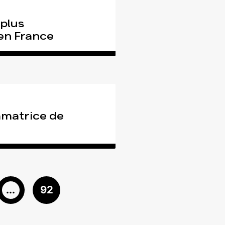
 plus
en France
mmatrice de
...
92