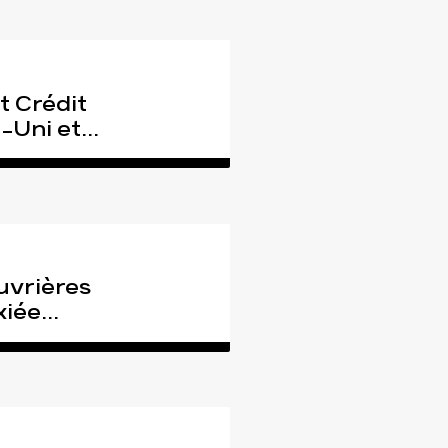
t Crédit
Uni et...
uvrières
iée...