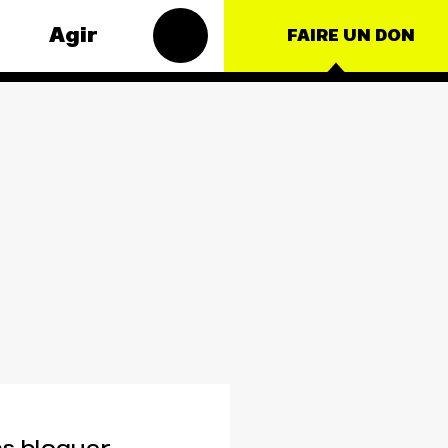
Agir
FAIRE UN DON
Groupes
 thématiques
locaux
 – Énergie
Les Groupes
oduction
Locaux des Amis
lture
de la Terre agissent
au niveau local
e
pour faire bouger
les lignes. Vous
ationales
aussi, vous avez
envie de passer à
l'action ?
JE M'IMPLIQUE