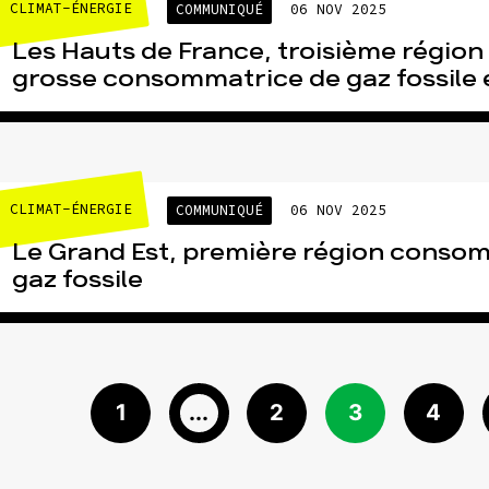
CLIMAT-ÉNERGIE
COMMUNIQUÉ
06 NOV 2025
Les Hauts de France, troisième région
grosse consommatrice de gaz fossile 
CLIMAT-ÉNERGIE
COMMUNIQUÉ
06 NOV 2025
Le Grand Est, première région conso
gaz fossile
1
...
2
3
4