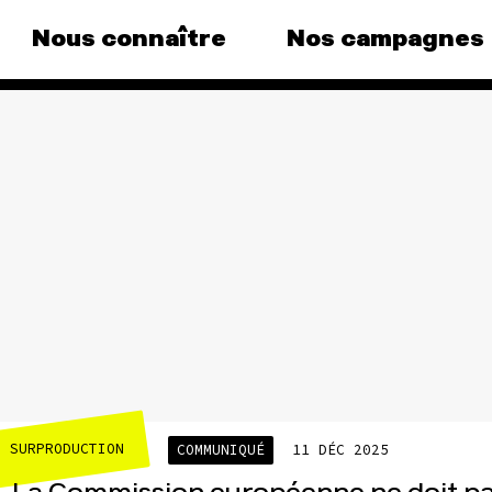
Nous connaître
Nos campagnes
gnes
Agir
Nos
us au
Faire un don
Climat
S'engager sur le terrain
Surpr
le grand
Agir au quotidien
Agricu
ance
Soutenir les campagnes
Financ
Transmettre tout ou partie
Multin
ue, la
de son patrimoine
)
Forêts
Télécharger gratuitement
pagnes
les guides éco-citoyens
SURPRODUCTION
COMMUNIQUÉ
11 DÉC 2025