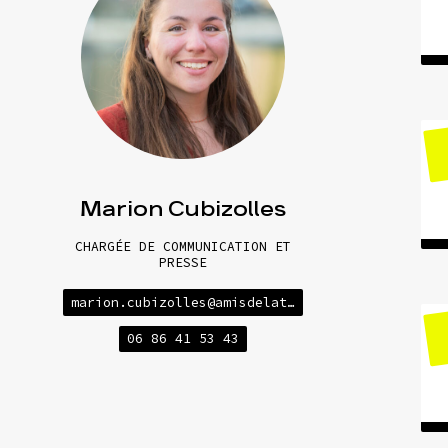
Actualités
Espace pre
Marion Cubizolles
CHARGÉE DE COMMUNICATION ET
PRESSE
marion.cubizolles@amisdelaterre.org
06 86 41 53 43