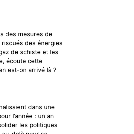
ra des mesures de
s risqués des énergies
gaz de schiste et les
e, écoute cette
n est-on arrivé là ?
rmalisaient dans une
our l’année : un an
olider les politiques
r au-delà pour se