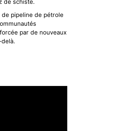
z de schiste.
t de pipeline de pétrole
s communautés
nforcée par de nouveaux
-delà.