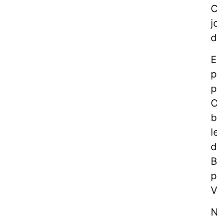
C
j
d
E
p
p
C
b
l
d
B
p
V
N