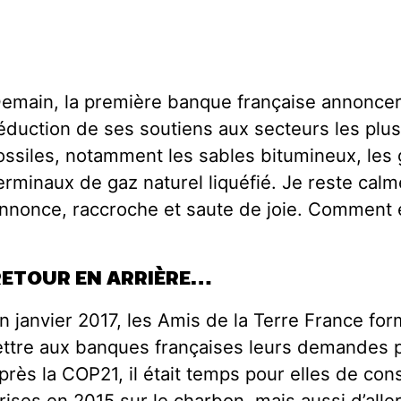
emain, la première banque française annonce
éduction de ses soutiens aux secteurs les plu
ossiles, notamment les sables bitumineux, les 
erminaux de gaz naturel liquéfié. Je reste calm
nnonce, raccroche et saute de joie. Comment e
RETOUR EN ARRIÈRE…
n janvier 2017, les Amis de la Terre France fo
ettre aux banques françaises leurs demandes p
près la COP21, il était temps pour elles de cons
rises en 2015 sur le charbon, mais aussi d’alle