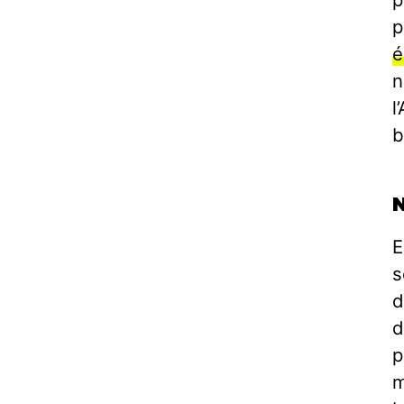
p
é
n
l
b
E
s
d
d
p
m