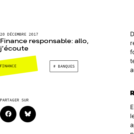
D
20 DÉCEMBRE 2017
Finance responsable: allo,
r
j’écoute
f
t
FINANCE
# BANQUES
a
PARTAGER SUR
E
l
a
p