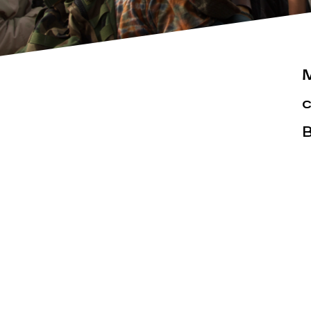
M
c
B
Actualités
Espace pr