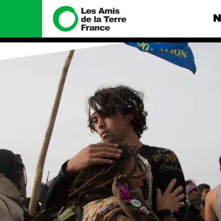
N
Nous connaître
Nos camp
Histoire
Total, rendez-
tribunal
Manifeste
Gaz « naturel »
enfumage
Missions et méthodes
Mode : une te
Valeurs
destructrice
Équipes et
Gaz au Mozambi
fonctionnement
violence TOTAL
Le réseau dans le monde
Nos autres ca
Nos alliés
Je soutiens les Amis de la
Terre