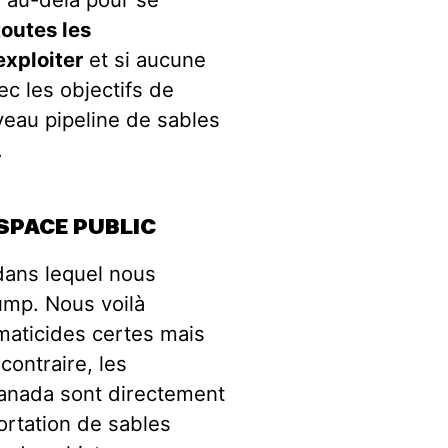
toutes les
exploiter
et si aucune
ec les objectifs de
veau pipeline de sables
.
SPACE PUBLIC
 dans lequel nous
ump. Nous voilà
maticides certes mais
contraire, les
Canada sont directement
ortation de sables