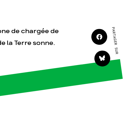
JE M'IMPLIQUE
PARTAGER SUR
one de chargée de
e la Terre sonne.
tact