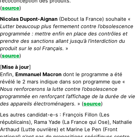
l’écoconception des produits.
(
source
)
Nicolas Dupont-Aignan
(Debout la France) souhaite «
Lutter beaucoup plus fermement contre l’obsolescence
programmée : mettre enfin en place des contrôles et
prendre des sanctions allant jusqu’à l’interdiction du
produit sur le sol Français.
»
(
source
)
[
Mise à jour
]
Enfin,
Emmanuel Macron
dont le programme a été
révélé le 2 mars indique dans son programme que «
Nous renforcerons la lutte contre l’obsolescence
programmée en renforçant l’affichage de la durée de vie
des appareils électroménagers.
» (
source
)
Les autres candidat-e-s : François Fillon (Les
républicains), Rama Yade (La France qui Ose), Nathalie
Arthaud (Lutte ouvrière) et Marine Le Pen (Front
national) n’ont pas de propositions spécifiques contre