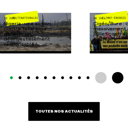
MULTINATIONALES
CLIMAT-ÉNERGIE
10 JUIL
06 JUIL
Nigeria : une action
Cigéo/Bure : 
contre Total pour
massivement a
garantir un
juillet contre
désinvestissement
nucléaire
responsable
TOUTES NOS ACTUALITÉS