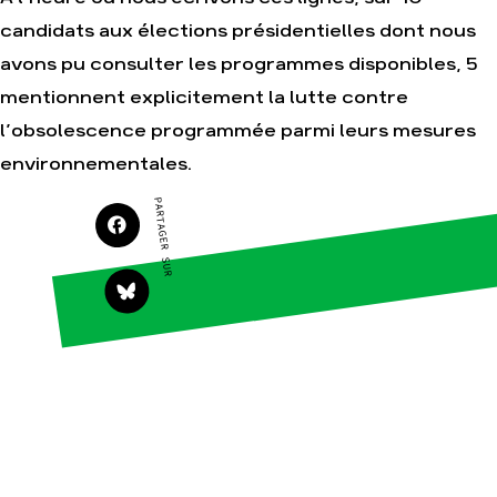
candidats aux élections présidentielles dont nous
avons pu consulter les programmes disponibles, 5
Agir
Nos
mentionnent explicitement la lutte contre
thématiques
Faire un don
l’obsolescence programmée parmi leurs mesures
Climat – Énergie
S'engager sur le
terrain
environnementales.
Surproduction
Agir au quotidien
Agriculture
PARTAGER SUR
Soutenir les
Finance
campagnes
Multinationales
Transmettre tout ou
partie de son
Forêts
patrimoine
Télécharger
gratuitement les
guides éco-citoyens
Actualités
Groupes
locaux